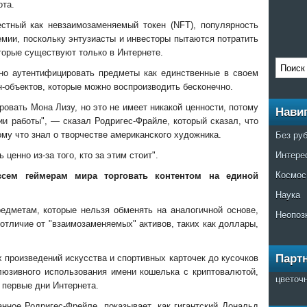
ота.
естный как невзаимозаменяемый токен (NFT), популярность
емии, поскольку энтузиасты и инвесторы пытаются потратить
торые существуют только в Интернете.
чно аутентифицировать предметы как единственные в своем
н-объектов, которые можно воспроизводить бесконечно.
овать Мона Лизу, но это не имеет никакой ценности, потому
Нави
ии работы", — сказал Родригес-Фрайле, который сказал, что
Без ру
му что знал о творчестве американского художника.
Интере
 ценно из-за того, кто за этим стоит".
Космос
всем геймерам мира торговать контентом на единой
Наука
едметам, которые нельзя обменять на аналогичной основе,
Неопоз
отличие от "взаимозаменяемых" активов, таких как доллары,
Парт
произведений искусства и спортивных карточек до кусочков
люзивного использования имени кошелька с криптовалютой,
цветоч
 первые дни Интернета.
нное Родригес-Фрейле, показывает, как гигантский Дональд