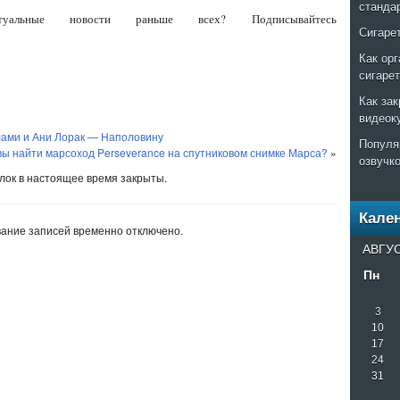
станда
альные новости раньше всех? Подписывайтесь
Сигаре
Как ор
сигаре
Как за
видеок
лами и Ани Лорак — Наполовину
Популя
ы найти марсоход Perseverance на спутниковом снимке Марса?
»
озвучк
ок в настоящее время закрыты.
Кале
ание записей временно отключено.
АВГУС
Пн
3
10
17
24
31