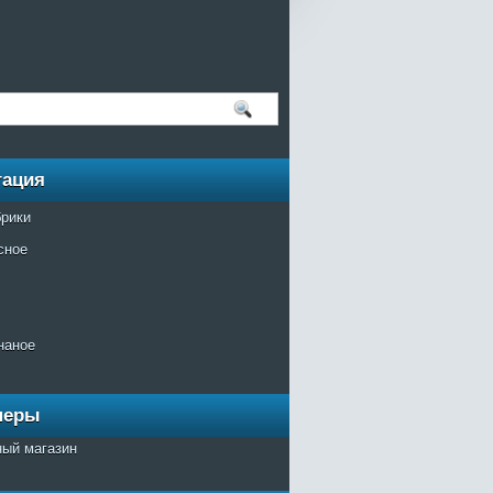
гация
брики
сное
наное
неры
ный магазин