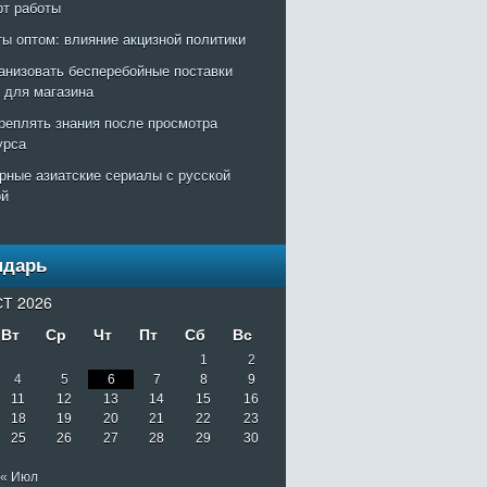
рт работы
ты оптом: влияние акцизной политики
ганизовать бесперебойные поставки
т для магазина
креплять знания после просмотра
урса
рные азиатские сериалы с русской
ой
ндарь
Т 2026
Вт
Ср
Чт
Пт
Сб
Вс
1
2
4
5
6
7
8
9
11
12
13
14
15
16
18
19
20
21
22
23
25
26
27
28
29
30
« Июл