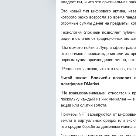
владеет им, и что это оригинальная раб
Это новый тип цифрового актива, изв
которого резко возросла во время панд
огромные суммы денег на предметы, ко
Технология блокчейн позволяет публи
роде, в отличие от традиционных онлай
"Вы можете пойти в Лувр и сфотографир
что не имеет происхождения или истор
первым купил произведение Бипла, пото
"Реальность такова, что это очень, очень
Читай также:
Блокчейн позволит 
платформе DMarket
"Не взаимозаменяемые" относятся к пр
поскольку каждый из них уникален — в 
акции или слитки золота.
Примеры NFT варьируются от цифровых 
земли в виртуальных средах или экск
что сродни борьбе за доменные имена в
Созданное на компьютере видео, прода