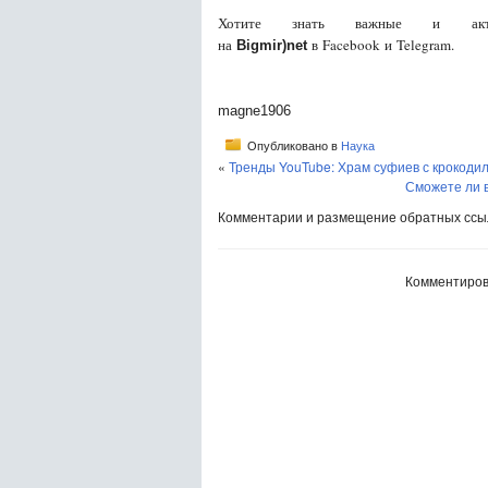
Хотите знать важные и акту
на
в Facebook и Telegram.
Bigmir)net
magne1906
Опубликовано в
Наука
«
Тренды YouTube: Храм суфиев с крокоди
Сможете ли в
Комментарии и размещение обратных ссыл
Комментиров