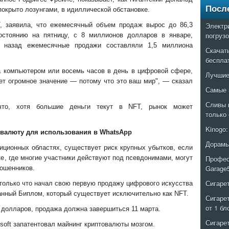
Посл
покрыто лозунгами, в идиллической обстановке.
, заявила, что ежемесячный объем продаж вырос до 86,3
Электр
погруз
стоянию на пятницу, с 8 миллионов долларов в январе,
д назад ежемесячные продажи составляли 1,5 миллиона
Скачат
беспла
а компьютером или восемь часов в день в цифровой сфере,
Лучшие
ет огромное значение — потому что это ваш мир", — сказал
Самые 
Сливы 
что, хотя большие деньги текут в NFT, рынок может
только
Kinogo
овалюту для использования в WhatsApp
Дорамы
иционных областях, существует риск крупных убытков, если
ке, где многие участники действуют под псевдонимами, могут
Профес
Garage
ошенников.
Сигаре
s только что начал свою первую продажу цифрового искусства
данный Биплом, который существует исключительно как NFT.
Сигаре
от 1 бл
 долларов, продажа должна завершиться 11 марта.
Сигаре
soft запатентовал майнинг криптовалюты мозгом.