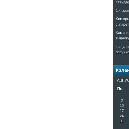
станда
Сигаре
Как ор
сигаре
Как за
видеок
Популя
озвучк
Кале
АВГУС
Пн
3
10
17
24
31