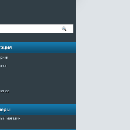
гация
брики
сное
наное
неры
ный магазин