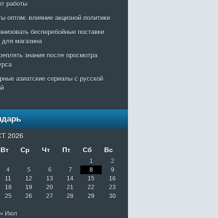
рт работы
ты оптом: влияние акцизной политики
ганизовать бесперебойные поставки
т для магазина
креплять знания после просмотра
урса
рные азиатские сериалы с русской
ой
ндарь
Т 2026
Вт
Ср
Чт
Пт
Сб
Вс
1
2
4
5
6
7
8
9
11
12
13
14
15
16
18
19
20
21
22
23
25
26
27
28
29
30
« Июл