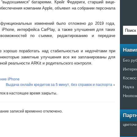
 “выдохшимися“ батареями. Крейг Федериги, старший вице-
обеспечения компании Apple, объявил на собрании персонала
 функциональных изменений было отложено до 2019 года,
iPhone, интерфейса CarPlay, а также улучшения для таких
возможностей по съемке, редактированию и передаче
Нави
le хорошо поработать над стабильностью и недочётами при
, некоторые заметные улучшения все же запланированы для
Без ру
нной реальности ARKit и родительского контроля.
Интере
Космос
ние iPhone
Выдача онлайн кредитов за 5 минут, без справок и паспорта
»
Наука
ок в настоящее время закрыты.
Неопоз
ание записей временно отключено.
Парт
цветоч