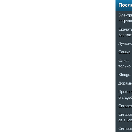
Посл
Электр
погруз
Скачат
беспла
Лучшие
Самые 
Сливы 
только
Kinogo
Дорамы
Профес
Garage
Сигаре
Сигаре
от 1 бл
Сигаре