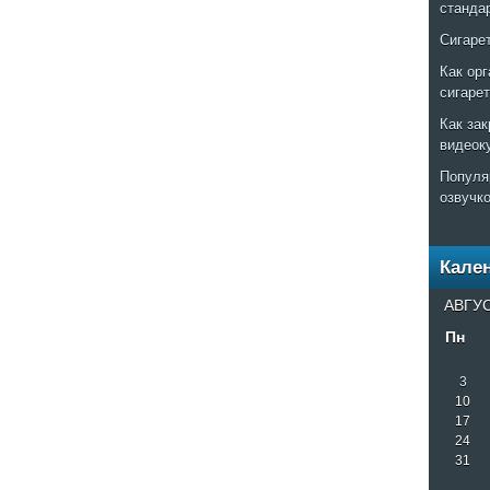
станда
Сигаре
Как ор
сигаре
Как за
видеок
Популя
озвучк
Кале
АВГУС
Пн
3
10
17
24
31