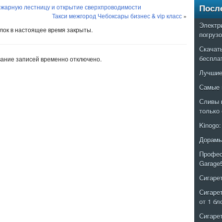
пожарную лестницу и открытие сверхпроводимости
Посл
Такси межгород Чебоксары бизнес & vip класс
»
Электр
ок в настоящее время закрыты.
погруз
Скачат
беспла
ание записей временно отключено.
Лучшие
Самые 
Сливы 
только
Kinogo
Дорамы
Профес
Garage
Сигаре
Сигаре
от 1 бл
Сигаре