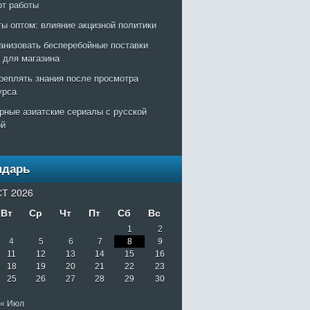
рт работы
ты оптом: влияние акцизной политики
ганизовать бесперебойные поставки
т для магазина
креплять знания после просмотра
урса
рные азиатские сериалы с русской
ой
ндарь
Т 2026
Вт
Ср
Чт
Пт
Сб
Вс
1
2
4
5
6
7
8
9
11
12
13
14
15
16
18
19
20
21
22
23
25
26
27
28
29
30
« Июл