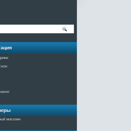
гация
брики
сное
наное
неры
ный магазин