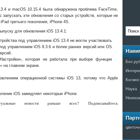
13.4 и macOS 10.15.4 была обнаружена проблема FaceTime,
c запускать эти обновления со старых устройств, которые не
 iPad третьего поколения, iPhone 4S.
ыпуску для обновления iOS 13.4.1:
устройства под управлением iOS 13.4 не могли участвовать
под управлением iOS 9.3.6 и более ранних версий или OS
Нави
версий.
Настройки», которая не работала при выборе функции
Без ру
» на главном экране.
Интере
овлением операционной системы iOS 13, потому что Apple
Космос
Наука
вление iOS замедляет некоторые iPhone.
Неопоз
альные новости раньше всех? Подписывайтесь
Парт
цветоч