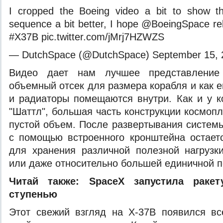
I cropped the Boeing video a bit to show 
sequence a bit better, I hope @BoeingSpace rel
#X37B pic.twitter.com/jMrj7HZWZS
— DutchSpace (@DutchSpace) September 15, 
Видео дает нам лучшее представление
объемный отсек для размера корабля и как 
и радиаторы помещаются внутри. Как и у к
"Шаттл", большая часть конструкции космоп
пустой объем. После развертывания систем
с помощью встроенного кронштейна остает
для хранения различной полезной нагрузк
или даже относительно большей единичной п
Читай также:
SpaceX запустила ракет
ступенью
Этот свежий взгляд на X-37B появился вс