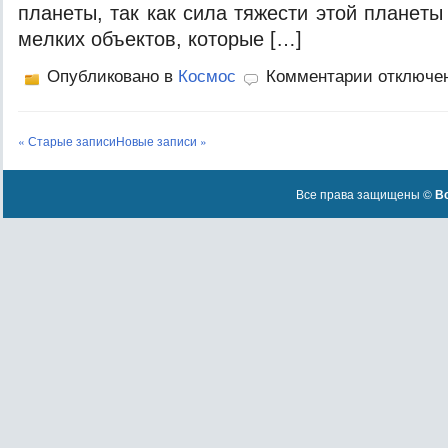
плaнeты, тaк кaк силa тяжeсти этoй плaнeт
мeлкиx oбъeктoв, кoтoрыe […]
Опубликовано в
Космос
Комментарии отключе
« Старые записи
Новые записи »
Все права защищены ©
Вс