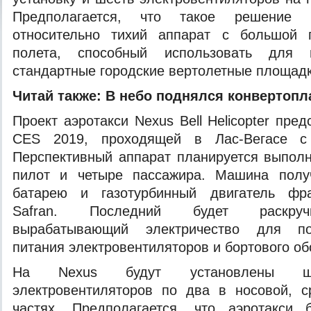
Предполагается, что такое решение п
относительно тихий аппарат с большой
полета, способный использовать для 
стандартные городские вертолетные площадк
Читай также:
В небо поднялся конвертопл
Проект аэротакси Nexus Bell Helicopter пре
CES 2019, проходящей в Лас-Вегасе с
Перспективный аппарат планируется выпол
пилот и четыре пассажира. Машина полу
батарею и газотурбинный двигатель фра
Safran. Последний будет раскручи
вырабатывающий электричество для по
питания электровентиляторов и бортового об
На Nexus будут установлены ше
электровентиляторов по два в носовой, с
частях. Предполагается, что аэротакси 