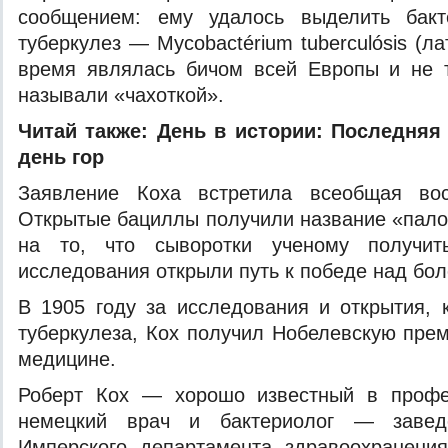
сообщением: ему удалось выделить бак
туберкулез — Mycobactérium tuberculósis (лат
время являлась бичом всей Европы и не т
называли «чахоткой».
Читай также:
День в истории: Последняя
день гор
Заявление Коха встретила всеобщая вос
Открытые бациллы получили название «пало
на то, что сыворотки ученому получит
исследования открыли путь к победе над бо
В 1905 году за исследования и открытия,
туберкулеза, Кох получил Нобелевскую пре
медицине.
Роберт Кох — хорошо известный в профе
немецкий врач и бактериолог — завед
Имперского департамента здравоохранени