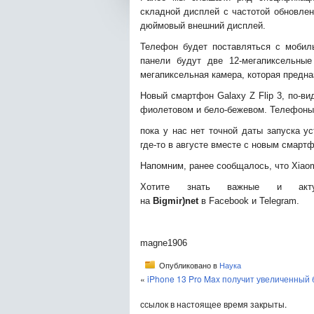
складной дисплей с частотой обновлени
дюймовый внешний дисплей.
Телефон будет поставляться с мобил
панели будут две 12-мегапиксельны
мегапиксельная камера, которая предна
Новый смартфон Galaxy Z Flip 3, по-ви
фиолетовом и бело-бежевом. Телефоны б
пока у нас нет точной даты запуска у
где-то в августе вместе с новым смартф
Напомним, ранее сообщалось, что Xiaom
Хотите знать важные и акту
на
Bigmir)net
в Facebook и Telegram.
magne1906
Опубликовано в
Наука
«
iPhone 13 Pro Max получит увеличенный 
ссылок в настоящее время закрыты.