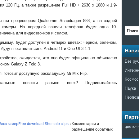
я 120 Гц, а также разрешение Full HD + 2636 x 1080 и 1,9-
ьным процессором Qualcomm Snapdragon 888, а на задней
е камеры. На передней панели телефона будет одна 10-
значена для видеозвонков и селфи.
димому, будет доступен в четырех цветах: черном, зеленом,
удут поставляться с Android 11 и One UI 3.1.1.
Нави
стройства, ожидается, что оно будет официально объявлено
Без ру
оном Galaxy Z Fold 3.
Интере
i готовит доступную раскладушку Mi Mix Flip.
Космос
альные новости раньше всех? Подписывайтесь
Наука
Неопоз
Парт
блок камер
Free download Shemale clips
»
Комментарии и
цветоч
размещение обратных