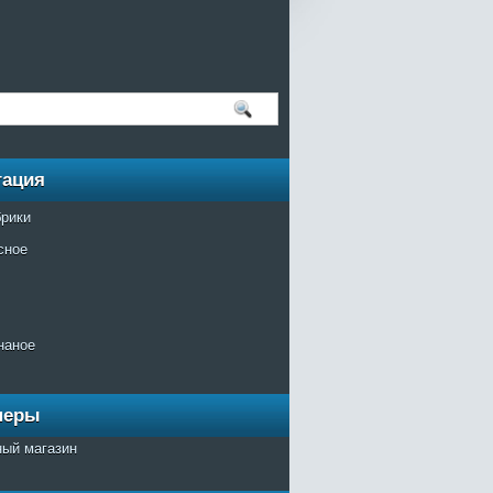
гация
брики
сное
наное
неры
ный магазин