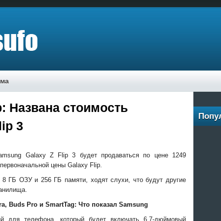
ама
p: Названа стоимость
Попу
ip 3
amsung Galaxy Z Flip 3 будет продаваться по цене 1249
первоначальной цены Galaxy Flip.
 8 ГБ ОЗУ и 256 ГБ памяти, ходят слухи, что будут другие
анилища.
tra, Buds Pro и SmartTag: Что показал Samsung
ций для
телефона, который будет включать 6,7-дюймовый