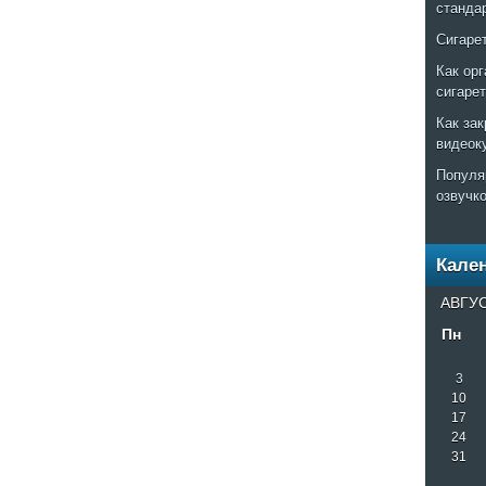
станда
Сигаре
Как ор
сигаре
Как за
видеок
Популя
озвучк
Кале
АВГУС
Пн
3
10
17
24
31