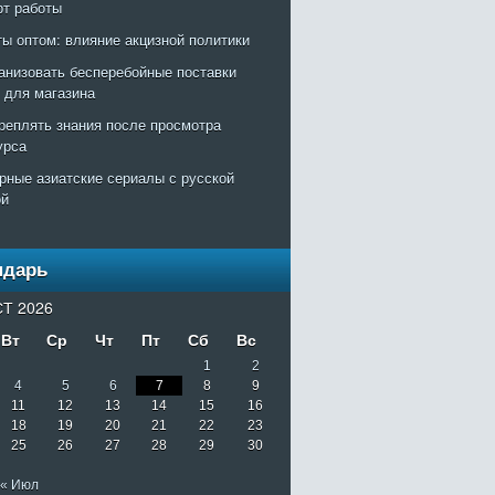
рт работы
ты оптом: влияние акцизной политики
ганизовать бесперебойные поставки
т для магазина
креплять знания после просмотра
урса
рные азиатские сериалы с русской
ой
ндарь
Т 2026
Вт
Ср
Чт
Пт
Сб
Вс
1
2
4
5
6
7
8
9
11
12
13
14
15
16
18
19
20
21
22
23
25
26
27
28
29
30
« Июл