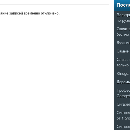
Посл
ание записей временно отключено.
Электр
погруз
Скачат
беспла
Лучшие
Самые 
Сливы 
только
Kinogo
Дорамы
Профес
Garage
Сигаре
Сигаре
от 1 бл
Сигаре