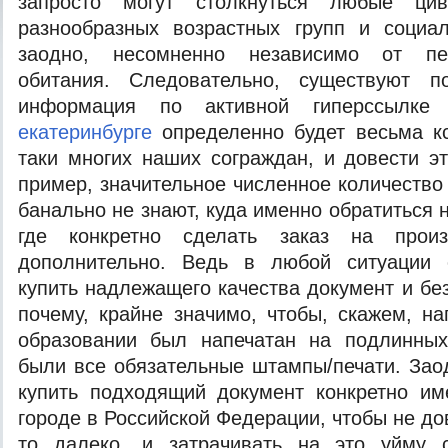
запросто могут столкнуться любые ци
разнообразных возрастных групп и социа
заодно, несомненно независимо от пе
обитания. Следовательно, существуют п
информация по активной гиперссылк
екатеринбурге
определенно будет весьма кс
таки многих наших сограждан, и довести эт
пример, значительное численное количеств
банально не знают, куда именно обратиться
где конкретно сделать заказ на произ
дополнительно. Ведь в любой ситуации 
купить надлежащего качества документ и бе
почему, крайне значимо, чтобы, скажем, н
образовании был напечатан на подлинных
были все обязательные штампы/печати. Зао
купить подходящий документ конкретно им
городе в Российской Федерации, чтобы не до
то далеко, и затрачивать на это уйму 