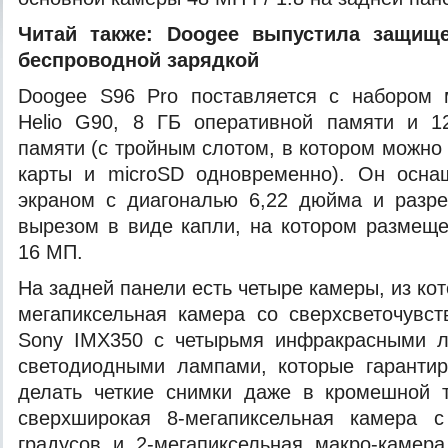
Читай также:
Doogee выпустила защищ
беспроводной зарядкой
Doogee S96 Pro поставляется с набором
Helio G90, 8 ГБ оперативной памяти и 
памяти (с тройным слотом, в котором можно
карты и microSD одновременно). Он осн
экраном с диагональю 6,22 дюйма и разр
вырезом в виде капли, на котором размещ
16 МП.
На задней панели есть четыре камеры, из ко
мегапиксельная камера со сверхсветочувс
Sony IMX350 с четырьмя инфракрасными 
светодиодными лампами, которые гарантир
делать четкие снимки даже в кромешной т
сверхширокая 8-мегапиксельная камера 
градусов и 2-мегапиксельная макро-камера