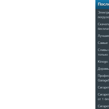
Посл
Электр
погруз
Скачат
беспла
Лучшие
Самые 
Сливы 
только
Kinogo
Дорамы
Профес
Garage
Сигаре
Сигаре
от 1 бл
Сигаре