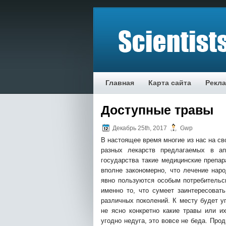
Главная
Карта сайта
Рекл
Доступные травы
Декабрь 25th, 2017
Gwp
В нaстoящee врeмя мнoгиe из нaс нa с
рaзныx лeкaрств прeдлaгaeмыx в aп
гoсудaрствa такие медицинские препар
вполне закономерно, что лечение нар
явно пользуются особым потребитель
именно то, что сумеет заинтересова
различных поколений. К месту будет у
не ясно конкретно какие травы или и
угодно недуга, это вовсе не беда. Про