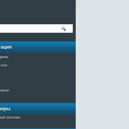
гация
брики
сное
наное
неры
ный магазин