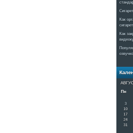
станда
Сигаре
Как ор
сигаре
Как за
видеок
Популя
озвучк
Кале
АВГУС
Пн
3
10
17
24
31