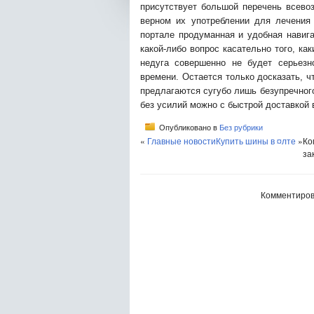
присутствует большой перечень всево
верном их употреблении для лечения
портале продуманная и удобная навига
какой-либо вопрос касательно того, ка
недуга совершенно не будет серьезн
времени. Остается только досказать, 
предлагаются сугубо лишь безупречного
без усилий можно с быстрой доставкой 
Опубликовано в
Без рубрики
«
Главные новости
Купить шины в ¤лте
»
Ко
за
Комментиров