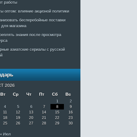
рт работы
ты оптом: влияние акцизной политики
ганизовать бесперебойные поставки
т для магазина
креплять знания после просмотра
урса
рные азиатские сериалы с русской
ой
ндарь
Т 2026
Вт
Ср
Чт
Пт
Сб
Вс
1
2
4
5
6
7
8
9
11
12
13
14
15
16
18
19
20
21
22
23
25
26
27
28
29
30
« Июл