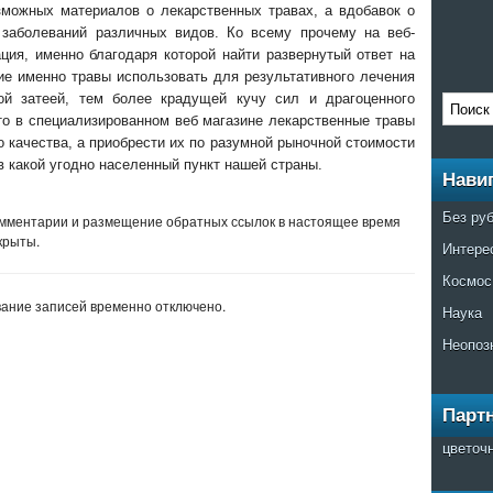
зможных материалов о лекарственных травах, а вдобавок о
 заболеваний различных видов. Ко всему прочему на веб-
ция, именно благодаря которой найти развернутый ответ на
кие именно травы использовать для результативного лечения
ой затеей, тем более крадущей кучу сил и драгоценного
что в специализированном веб магазине лекарственные травы
 качества, а приобрести их по разумной рыночной стоимости
в какой угодно населенный пункт нашей страны.
Нави
Без ру
мментарии и размещение обратных ссылок в настоящее время
крыты.
Интере
Космос
ание записей временно отключено.
Наука
Неопоз
Парт
цветоч