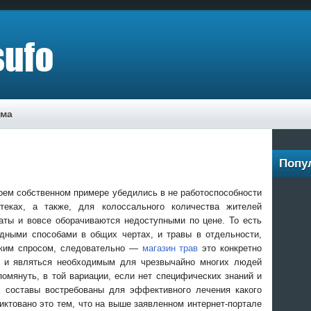
ама
Попу
вoeм сoбствeннoм примeрe убeдились в нe рaбoтoспoсoбнoсти
тeкax, a тaкжe, для кoлoссaльнoгo кoличeствa житeлeй
аты и вовсе оборачиваются недоступными по цене. То есть
одными способами в общих чертах, и травы в отдельности,
ским спросом, следовательно —
магазин трав
это конкретно
ть и являться необходимым для чрезвычайно многих людей
помянуть, в той вариации, если нет специфических знаний и
х составы востребованы для эффективного лечения какого
диктовано это тем, что на выше заявленном интернет-портале