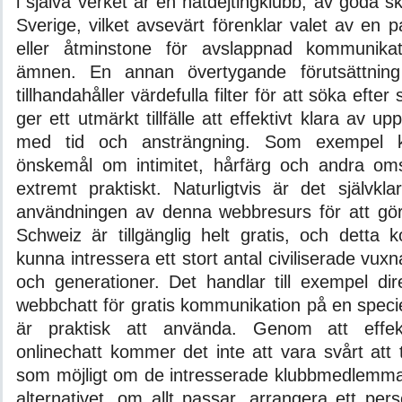
i själva verket är en nätdejtingklubb, av goda skä
Sverige, vilket avsevärt förenklar valet av en pa
eller åtminstone för avslappnad kommunika
ämnen. En annan övertygande förutsättning
tillhandahåller värdefulla filter för att söka efte
ger ett utmärkt tillfälle att effektivt klara av up
med tid och ansträngning. Som exempel k
önskemål om intimitet, hårfärg och andra omst
extremt praktiskt. Naturligtvis är det självkla
användningen av denna webbresurs för att gör
Schweiz är tillgänglig helt gratis, och detta 
kunna intressera ett stort antal civiliserade vuxn
och generationer. Det handlar till exempel dir
webbchatt för gratis kommunikation på en specie
är praktisk att använda. Genom att effe
onlinechatt kommer det inte att vara svårt att
som möjligt om de intresserade klubbmedlemmarn
alternativet, om allt passar, arrangera ett pers