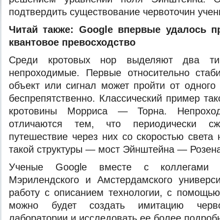
подтвердить существование червоточин учен
Читай также:
Google впервые удалось
п
квантовое превосходство
Среди кротовых нор выделяют два ти
непроходимые. Первые относительно стаби
объект или сигнал может пройти от одного 
беспрепятственно. Классический пример так
кротовины Морриса — Торна. Непроход
отличаются тем, что периодически сж
путешествие через них со скоростью света
такой структуры — мост Эйнштейна — Розена
Ученые Google вместе с коллегами и
Мэрилендского и Амстердамского универси
работу с описанием технологии, с помощь
можно будет создать имитацию черв
лаборатории и исследовать ее более подроб