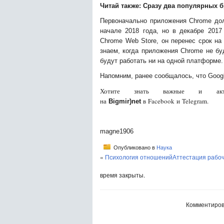
Читай также:
Сразу два популярных б
Первоначально приложения Chrome дол
начале 2018 года, но в декабре 2017
Chrome Web Store, он перенес срок на
знаем, когда приложения Chrome не бу
будут работать ни на одной платформе.
Напомним, ранее сообщалось, что Googl
Хотите знать важные и акту
на
в Facebook и Telegram.
Bigmir)net
magne1906
Опубликовано в
Наука
«
Психология отношений
Аттестация рабоч
время закрыты.
Комментиров