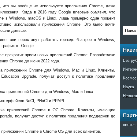
, что вы вообще не используете приложения Chrome, даже
иложения. Когда в 2016 году Google впервые объявил, что
me в Windows, macOS и Linux, лишь примерно один процент
ктивно использовали приложения Chrome. Это было почти
 пошли дальше.
me, они перестанут работать гораздо быстрее в Windows,
 график от Google:
Нави
ome прекратит прием новых приложений Chrome. Разработчики
Без ру
ния Chrome до июня 2022 года.
Интере
ка приложений Chrome для Windows, Mac и Linux. Клиенты,
Education Upgrade, получат доступ к политике продления
Космос
Наука
жка приложений Chrome для Windows, Mac и Linux.
Неопоз
интерфейсов NaCl, PNaCl и PPAPI.
ржка приложений Chrome в ОС Chrome. Клиенты, имеющие
Парт
Upgrade, получат доступ к политике продления поддержки до
цветоч
а приложений Chrome в Chrome OS для всех клиентов.