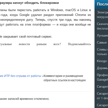
раузера начнут обходить блокировки
Посл
жны были перестать работать в Windows, macOS и Linux в
Электр
 года, когда Google удалил раздел приложений Chrome из
погруз
 неопределенную дату. Теперь, спустя три года, мы наконец
Скачат
дут работать на этих платформах — и когда они вообще не
беспла
Лучшие
e закрывает свой почтовый сервис.
Самые 
альные новости раньше всех? Подписывайтесь
Сливы 
только
Kinogo
Дорамы
Профес
их ИТР без отрыва от работы
»
Комментарии и размещение
Garage
обратных ссылок в настоящее
Сигаре
Сигаре
от 1 бл
ание записей временно отключено.
Сигаре