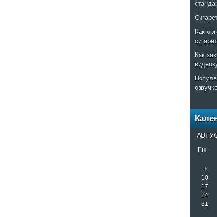
станда
Сигаре
Как ор
сигаре
Как за
видеок
Популя
озвучк
Кале
АВГУС
Пн
3
10
17
24
31