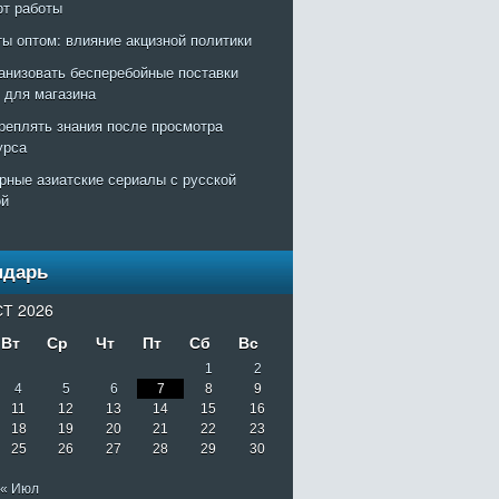
рт работы
ты оптом: влияние акцизной политики
ганизовать бесперебойные поставки
т для магазина
креплять знания после просмотра
урса
рные азиатские сериалы с русской
ой
ндарь
Т 2026
Вт
Ср
Чт
Пт
Сб
Вс
1
2
4
5
6
7
8
9
11
12
13
14
15
16
18
19
20
21
22
23
25
26
27
28
29
30
« Июл