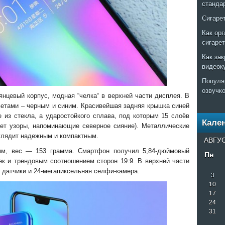
станда
Сигаре
Как ор
сигаре
Как за
видеок
Популя
озвучк
янцевый корпус, модная “челка“ в верхней части дисплея. В
етами – черным и синим. Красивейшая задняя крышка синей
 из стекла, а ударостойкого сплава, под которым 15 слоёв
Кале
ает узоры, напоминающие северное сияние). Металлические
глядит надежным и компактным.
АВГУС
 мм, вес — 153 грамма. Смартфон получил 5,84-дюймовый
Пн
к и трендовым соотношением сторон 19:9. В верхней части
 датчики и 24-мегапиксельная селфи-камера.
3
10
17
24
31