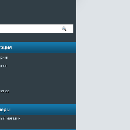
гация
брики
сное
наное
неры
ный магазин