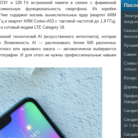
Б ОЗУ и 128 Гб встроенной памяти в связке с фирменной
Посл
симальную функциональность смартфона. Из коробки
. Чип содержит восемь вычислительных ядер (квартет ARM
Электр
погруз
Гц и квартет ARM Cortex-A53 с тактовой частотой до 1,8 ГГц),
и сотовый модем LTE Category 18.
Скачат
беспла
ной технологией AI (искусственного интеллекта), которая
. Возможность AI — распознавать более 500 различных
Лучшие
отного или красивого заката — автоматически выбираются
Самые 
тографии. И для этого не нужны профессиональные навыки
Сливы 
только
Kinogo
Дорамы
Профес
Garage
Сигаре
Сигаре
от 1 бл
Сигаре