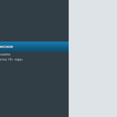
ресное
oulette
летка 18+ пары