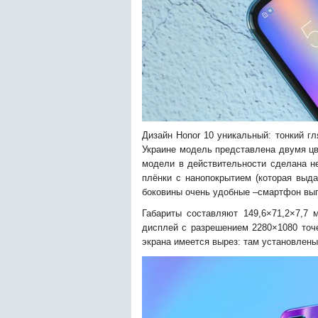
Дизайн Honor 10 уникальный: тонкий гл
Украине модель представлена двумя цв
модели в действительности сделана не
плёнки с нанопокрытием (которая выд
боковины очень удобные –смартфон вы
Габариты составляют 149,6×71,2×7,7
дисплей с разрешением 2280×1080 точе
экрана имеется вырез: там установлены