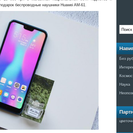
 подарок беспроводные наушники Huawei AM-61.
Нави
Без ру
Интере
Космос
Наука
Неопоз
Парт
цветоч