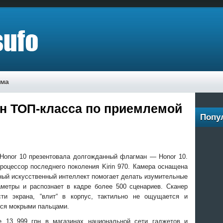
ама
он ТОП-класса по приемлемой
Попу
 Honor 10 презентовала долгожданный флагман — Honor 10.
оцессор последнего поколения Kirin 970. Камера оснащена
нный искусственный интеллект помогает делать изумительные
метры и распознает в кадре более 500 сценариев. Сканер
сти экрана, “влит“ в корпус, тактильно не ощущается и
ься мокрыми пальцами.
 13 999 грн в магазинах национальной сети гаджетов и