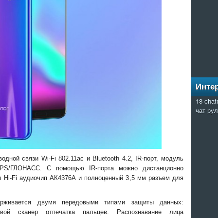
Инте
18 chatr
чат ру
ной связи Wi-Fi 802.11ac и Bluetooth 4.2, IR-порт, модуль
PS/ГЛОНАСС. С помощью IR-порта можно дистанционно
 Hi-Fi аудиочип АК4376А и полноценный 3,5 мм разъем для
ерживается двумя передовыми типами защиты данных:
овой сканер отпечатка пальцев. Распознавание лица