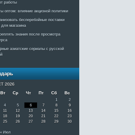
рт работы
ты оптом: влияние акцизной политики
ганизовать бесперебойные поставки
т для магазина
креплять знания после просмотра
урса
рные азиатские сериалы с русской
ой
ндарь
Т 2026
Вт
Ср
Чт
Пт
Сб
Вс
1
2
4
5
6
7
8
9
11
12
13
14
15
16
18
19
20
21
22
23
25
26
27
28
29
30
« Июл