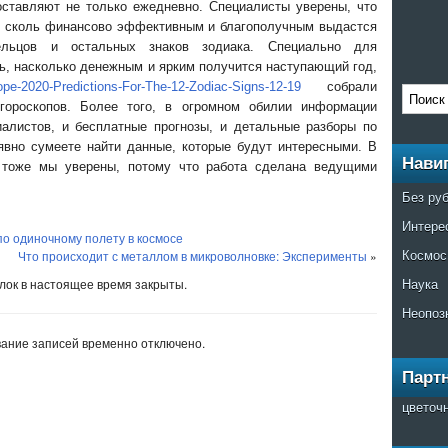
оставляют не только ежедневно. Специалисты уверены, что
, сколь финансово эффективным и благополучным выдастся
льцов и остальных знаков зодиака. Специально для
, насколько денежным и ярким получится наступающий год,
cope-2020-Predictions-For-The-12-Zodiac-Signs-12-19
собрали
гороскопов. Более того, в огромном обилии информации
алистов, и бесплатные прогнозы, и детальные разборы по
явно сумеете найти данные, которые будут интересными. В
Нави
 тоже мы уверены, потому что работа сделана ведущими
Без ру
Интере
по одиночному полету в космосе
Космос
Что происходит с металлом в микроволновке: Эксперименты
»
Наука
ок в настоящее время закрыты.
Неопоз
ание записей временно отключено.
Парт
цветоч