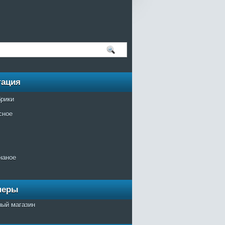
гация
брики
сное
наное
неры
ный магазин