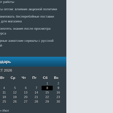
рт работы
ты оптом: влияние акцизной политики
ганизовать бесперебойные поставки
т для магазина
креплять знания после просмотра
урса
рные азиатские сериалы с русской
ой
ндарь
Т 2026
Вт
Ср
Чт
Пт
Сб
Вс
1
2
4
5
6
7
8
9
11
12
13
14
15
16
18
19
20
21
22
23
25
26
27
28
29
30
« Июл