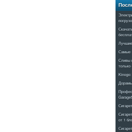
Посл
Электр
погруз
Скачат
беспла
Лучшие
Самые 
Сливы 
только
Kinogo
Дорамы
Профес
Garage
Сигаре
Сигаре
от 1 бл
Сигаре