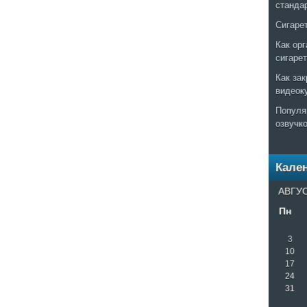
станда
Сигаре
Как ор
сигаре
Как за
видеок
Популя
озвучк
Кале
АВГУС
Пн
3
10
17
24
31