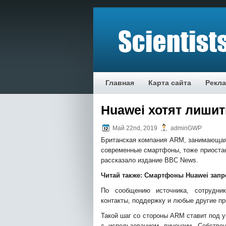
Главная
Карта сайта
Рекл
Huawei хотят лиши
Май 22nd, 2019
adminGWP
Британская компания ARM, занимающая
современные смартфоны, тоже приостан
рассказало издание BBC News.
Читай также:
Смартфоны Huawei запр
По сообщению источника, сотрудни
контакты, поддержку и любые другие
пр
Такой шаг со стороны ARM ставит под 
с использованием лицензии. Собстве