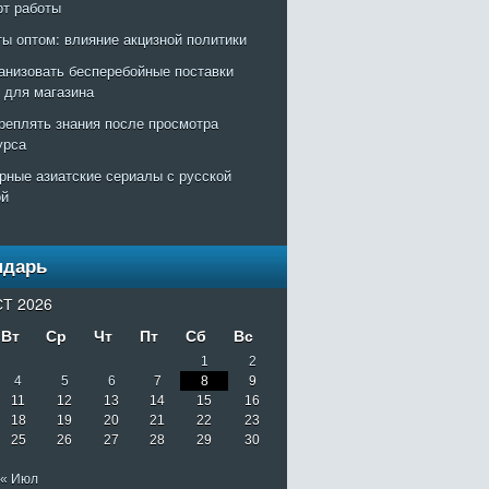
рт работы
ты оптом: влияние акцизной политики
ганизовать бесперебойные поставки
т для магазина
креплять знания после просмотра
урса
рные азиатские сериалы с русской
ой
ндарь
Т 2026
Вт
Ср
Чт
Пт
Сб
Вс
1
2
4
5
6
7
8
9
11
12
13
14
15
16
18
19
20
21
22
23
25
26
27
28
29
30
« Июл