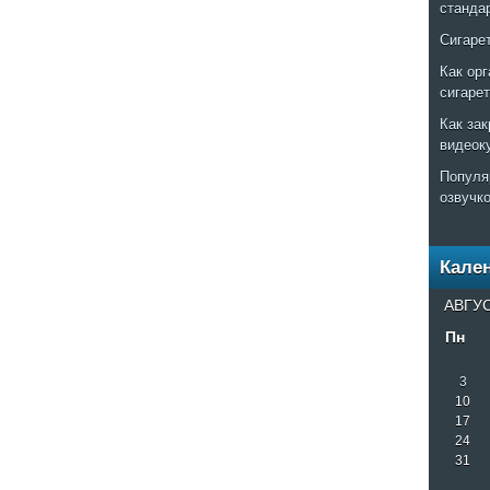
станда
Сигаре
Как ор
сигаре
Как за
видеок
Популя
озвучк
Кале
АВГУС
Пн
3
10
17
24
31