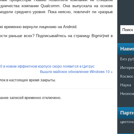
рудничества компании Qualcomm. Она выпускала на основе
модели среднего уровня. Пока неясно, повлечёт ли «разрыв
i временно вернули лицензию на Android.
ости раньше всех? Подписывайтесь на страницу Bigmir)net в
Нави
Без ру
 в новом эффектном корпусе скоро появится в Цитрус
Интере
Вышло майское обновление Windows 10
»
Космос
ок в настоящее время закрыты.
Наука
Неопоз
ание записей временно отключено.
Парт
цветоч