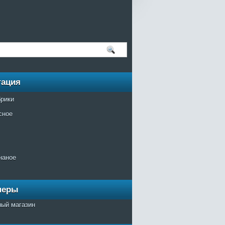
гация
брики
сное
наное
неры
ный магазин