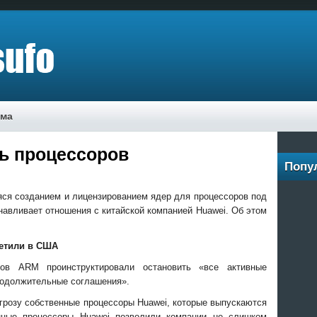
ама
ть процессоров
Попу
ся созданием и лицензированием ядер для процессоров под
авливает отношения с китайской компанией Huawei. Об этом
етили в США
ков ARM проинструктировали остановить «все активные
одолжительные соглашения».
угрозу собственные процессоры Huawei, которые выпускаются
нные процессоры Huawei позволили компании не слишком