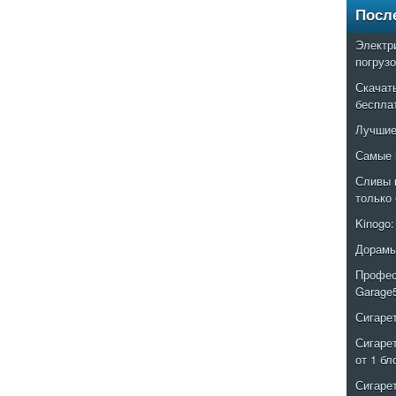
Посл
Электр
погруз
Скачат
беспла
Лучшие
Самые 
Сливы 
только
Kinogo
Дорамы
Профес
Garage
Сигаре
Сигаре
от 1 бл
Сигаре