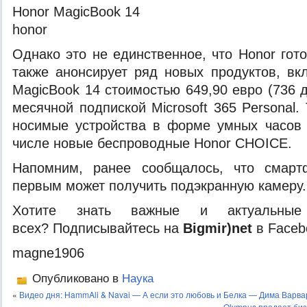
Honor MagicBook 14
honor
Однако это не единственное, что Honor гот
также анонсирует ряд новых продуктов, вк
MagicBook 14 стоимостью 649,90 евро (736 
месячной подпиской Microsoft 365 Personal
носимые устройства в форме умных часов 
числе новые беспроводные Honor CHOICE.
Напомним, ранее сообщалось, что смарт
первым может получить подэкранную камеру.
Хотите знать важные и актуальные
всех? Подписывайтесь на
Bigmir)net
в Faceb
magne1906
Опубликовано в
Наука
«
Видео дня: HammAli & Navai — А если это любовь и Белка — Дима Варва
Olympus продает биз