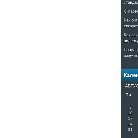
станда
Сигаре
Как ор
сигаре
Как за
видеок
Популя
озвучк
Кале
АВГУС
Пн
3
10
17
24
31