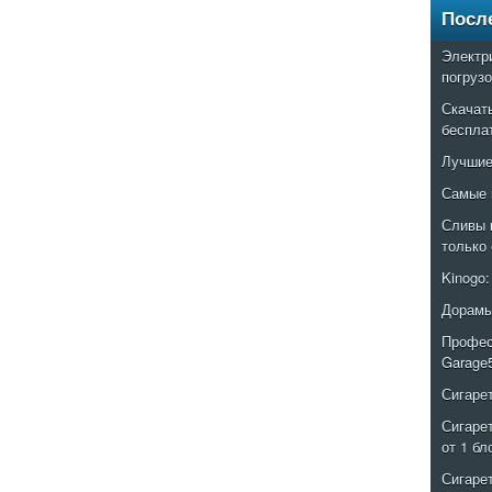
Посл
Электр
погруз
Скачат
беспла
Лучшие
Самые 
Сливы 
только
Kinogo
Дорамы
Профес
Garage
Сигаре
Сигаре
от 1 бл
Сигаре