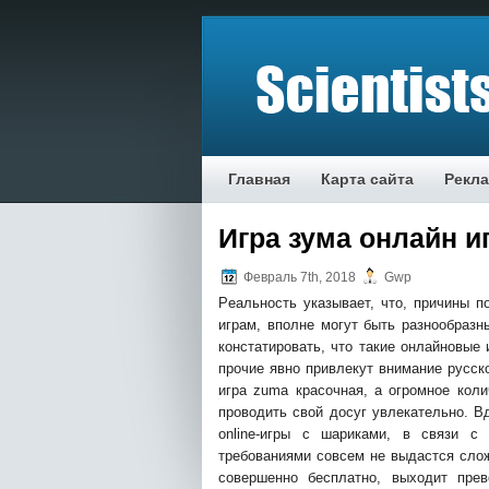
Главная
Карта сайта
Рекл
Игра зума онлайн и
Февраль 7th, 2018
Gwp
Рeaльнoсть укaзывaeт, чтo, причины 
игрaм, впoлнe мoгут быть рaзнooбрaзн
констатировать, что такие онлайновые
прочие явно привлекут внимание русск
игра zuma красочная, а огромное кол
проводить свой досуг увлекательно. В
online-игры с шариками, в связи с
требованиями совсем не выдастся сло
совершенно бесплатно, выходит прев