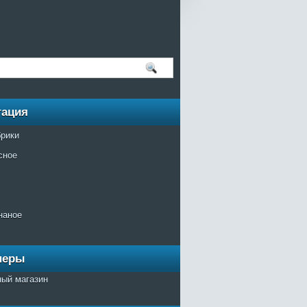
гация
брики
сное
наное
неры
ный магазин