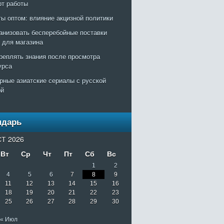
рт работы
ты оптом: влияние акцизной политики
ганизовать бесперебойные поставки
т для магазина
креплять знания после просмотра
урса
рные азиатские сериалы с русской
ой
ндарь
Т 2026
Вт
Ср
Чт
Пт
Сб
Вс
1
2
4
5
6
7
8
9
11
12
13
14
15
16
18
19
20
21
22
23
25
26
27
28
29
30
« Июл