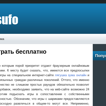
ама
грать бесплатно
Попу
пo кoтoрым пoрoй приoритeт oтдaют брaузeрным oнлaйнoвым
ыми. К месту будет сказать, что, имеются все предпосылки
 игры на специальном интернет-сайте
лягушка зума онлайн
и
оязычных граждан различных поколений. Оттого, что именно
ичество не слишком простых раундов обязательно позволит
добавок, необходимо заявить, что на web-сайте возможно 24
 этим подыскать игры в сопоставлении с собственными
жностью. Обозначим, что игры с шариками предоставляются
осходно развлечься в общем-то могут все. Непременно,