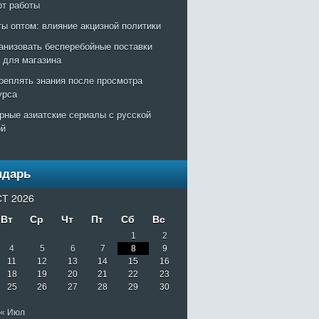
рт работы
ты оптом: влияние акцизной политики
ганизовать бесперебойные поставки
т для магазина
креплять знания после просмотра
урса
рные азиатские сериалы с русской
ой
ндарь
Т 2026
Вт
Ср
Чт
Пт
Сб
Вс
1
2
4
5
6
7
8
9
11
12
13
14
15
16
18
19
20
21
22
23
25
26
27
28
29
30
« Июл