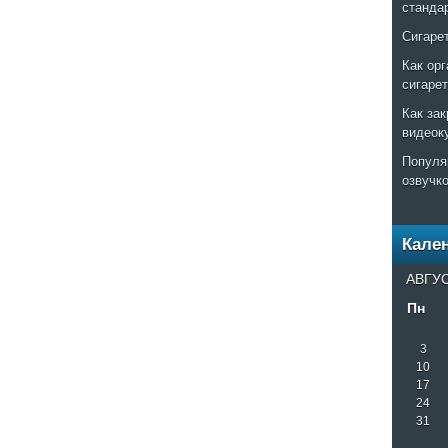
станда
Сигаре
Как ор
сигаре
Как за
видеок
Популя
озвучк
Кале
АВГУС
Пн
3
10
17
24
31