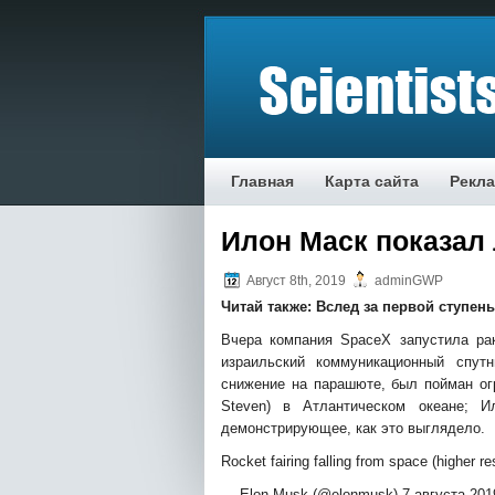
Главная
Карта сайта
Рекл
Илон Маск показал 
Август 8th, 2019
adminGWP
Читай также:
Вслед за первой ступень
Вчера компания SpaceX запустила рак
израильский коммуникационный спут
снижение на парашюте, был пойман огр
Steven) в Атлантическом океане; 
демонстрирующее, как это выглядело.
Rocket fairing falling from space (higher r
— Elon Musk (@elonmusk) 7 августа 2019