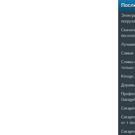
Посл
Электр
погруз
Скачат
беспла
Лучшие
Самые 
Сливы 
только
Kinogo
Дорамы
Профес
Garage
Сигаре
Сигаре
от 1 бл
Сигаре