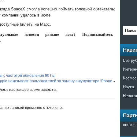
, когда SpaceX смогла успешно поймать головной обтекатель:
у компании удалось в июле.
доступные билеты на Марс.
уальные новости раньше всех? Подписывайтесь
.
Нави
Без ру
Интере
ы с частотой обновления 90 Гц
Космос
pple наказывает пользователей за замену аккумулятора iPhone
»
Наука
ок в настоящее время закрыты.
Неопоз
ание записей временно отключено.
Парт
цветоч