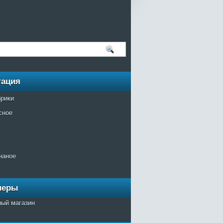
гация
брики
сное
наное
неры
ный магазин