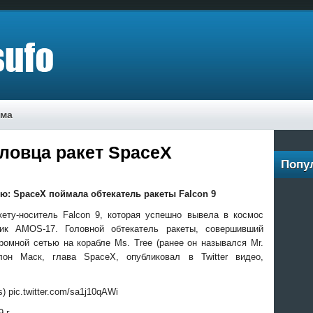
ама
ловца ракет SpaceX
Попу
ю: SpaceX поймала обтекатель ракеты Falcon 9
ету-носитель Falcon 9, которая успешно вывела в космос
ник AMOS-17. Головной обтекатель ракеты, совершивший
омной сетью на корабле Ms. Tree (ранее он назывался Mr.
Илон Маск, глава
SpaceX, опубликовал в Twitter видео,
es) pic.twitter.com/sa1j10qAWi
 г.