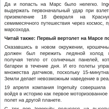
Да и попасть на Марс было нелегко. Ing
выдержать первоначальный удар при взлет
приземление 18 февраля на Красну
семимесячного путешествия через космос, п
марсохода.
Читай также:
Первый вертолет на Марсе п
Оказавшись в новом окружении, крошечный
должен был пережить ледяной холод м
получая тепло от солнечных панелей, ко
батареи в течение дня. И его полеты упр
множества датчиков, поскольку 15-минутн
Земли делает невозможным наведение в реа
19 апреля компания Ingenuity совершила 
войдя в историю как первое моторизованное
полет на другой планете.
С тех пор Ingenuity поднялся на высот