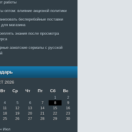
рт работы
ты оптом: влияние акцизной политики
ганизовать бесперебойные поставки
т для магазина
креплять знания после просмотра
урса
рные азиатские сериалы с русской
ой
ндарь
Т 2026
Вт
Ср
Чт
Пт
Сб
Вс
1
2
4
5
6
7
8
9
11
12
13
14
15
16
18
19
20
21
22
23
25
26
27
28
29
30
« Июл