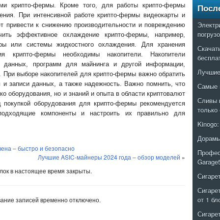
ми крипто-фермы. Кроме того, для работы крипто-фермы
Посл
ения. При интенсивной работе крипто-фермы видеокарты и
Электр
ет привести к снижению производительности и повреждению
погруз
чить эффективное охлаждение крипто-фермы, например,
оры или системы жидкостного охлаждения. Для хранения
Скачат
ия крипто-фермы необходимы накопители. Накопители
беспла
н данных, программ для майнинга и другой информации,
Лучшие
 При выборе накопителей для крипто-фермы важно обратить
я и записи данных, а также надежность. Важно помнить, что
Самые 
ко оборудования, но и знаний и опыта в области криптовалют
Сливы 
д покупкой оборудования для крипто-фермы рекомендуется
только
 подходящие компоненты и настроить их правильно для
Kinogo
Дорамы
вена – быстро и безопасно
Профес
Лучшие ASIC-майнеры 2024 года – обзор моделей
»
Garage
ок в настоящее время закрыты.
Сигаре
Сигаре
от 1 бл
ание записей временно отключено.
Сигаре