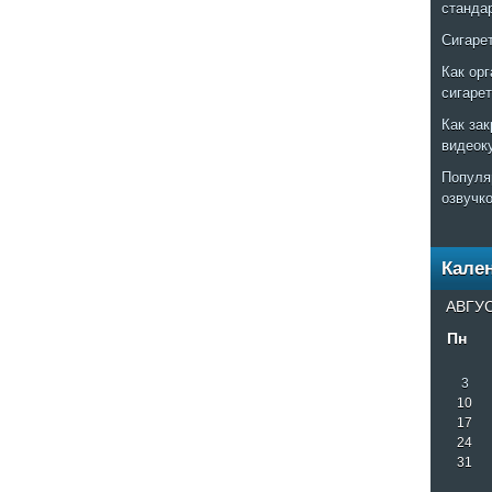
станда
Сигаре
Как ор
сигаре
Как за
видеок
Популя
озвучк
Кале
АВГУС
Пн
3
10
17
24
31