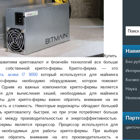
Нави
Купить
Без ру
азвитием криптовалют и блокчейн технологий все больше
 собственной крипто-фермы. Крипто-ферма — это
Интере
ить асики l7 9050
который используется для майнинга
Космос
то-фермы необходимо оборудование, которое поможет
. Одним из важных компонентов крипто-фермы является
Наука
тся для вычисления хешей, необходимых для майнинга
Неопоз
рты для крипто-фермы важно обратить внимание на ее
ость и стоимость. Некоторые видеокарты обладают большей
ть криптовалюту быстрее, но при этом потребляют больше
Парт
нс между производительностью и энергоэффективностью.
фермы является процессор. Процессор используется для
цветоч
, необходимых для работы крипто-фермы. При выборе
но обратить внимание на его производительность и