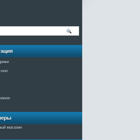
гация
брики
сное
наное
неры
ный магазин