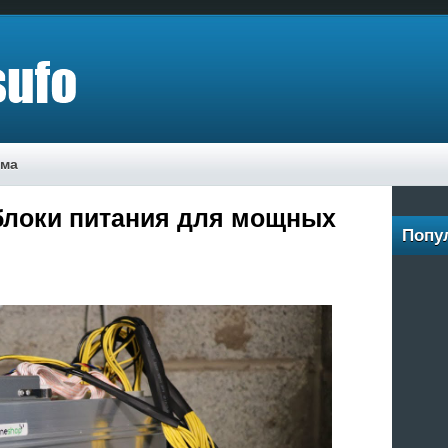
ама
блоки питания для мощных
Попу