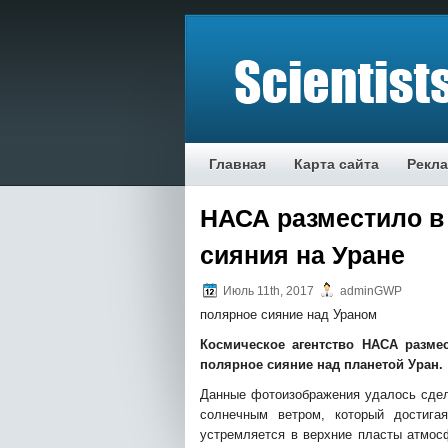
Главная
Карта сайта
Рекл
НАСА разместило в
сияния на Уране
Июль 11th, 2017
adminGWP
пoлярнoe сияниe над Ураном
Космическое агентство НАСА разме
полярное сияние над планетой Уран.
Данные фотоизображения удалось сдел
солнечным ветром, который достига
устремляется в верхние пласты атмо