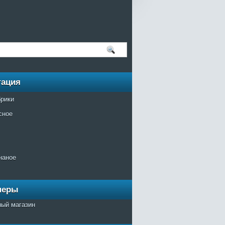
гация
брики
сное
наное
неры
ный магазин