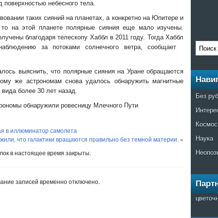
ад поверхностью небесного тела.
овании таких сияний на планетах, а конкретно на Юпитере и
, то на этой планете полярные сияния еще мало изучены.
лучены благодаря телескопу Хаббл в 2011 году. Тогда Хаббл
 наблюдению за потоками солнечного ветра, сообщает
лось выяснить, что полярные сияния на Уране обращаются
Нави
ому же астрономам снова удалось обнаружить магнитные
 вида более 30 лет назад.
Без ру
рономы обнаружили ровесницу Млечного Пути
Интере
Космос
ая в иллюминатор самолета
Наука
жили, что галактики вращаются правильно без темной материи.
»
Неопоз
ок в настоящее время закрыты.
ание записей временно отключено.
Парт
цветоч