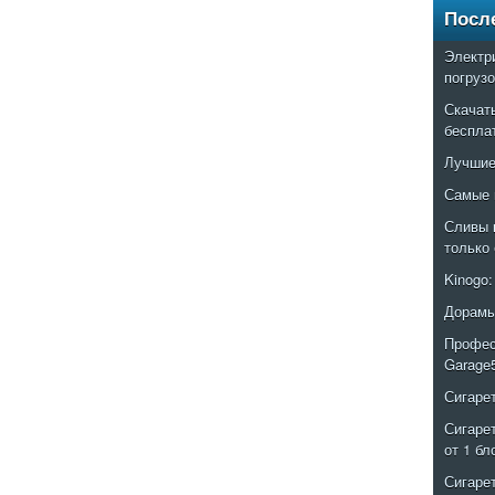
Посл
Электр
погруз
Скачат
беспла
Лучшие
Самые 
Сливы 
только
Kinogo
Дорамы
Профес
Garage
Сигаре
Сигаре
от 1 бл
Сигаре