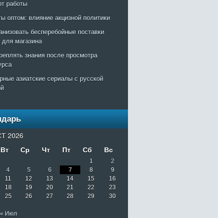
рт работы
ты оптом: влияние акцизной политики
ганизовать бесперебойные поставки
т для магазина
креплять знания после просмотра
урса
рные азиатские сериалы с русской
ой
ндарь
Т 2026
Вт
Ср
Чт
Пт
Сб
Вс
1
2
4
5
6
7
8
9
11
12
13
14
15
16
18
19
20
21
22
23
25
26
27
28
29
30
« Июл