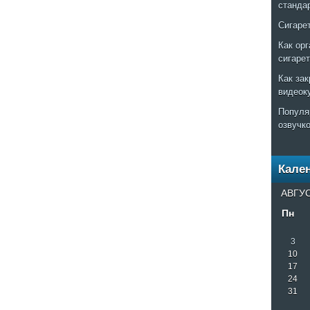
станда
Сигаре
Как ор
сигаре
Как за
видеок
Популя
озвучк
Кале
АВГУС
Пн
3
10
17
24
31