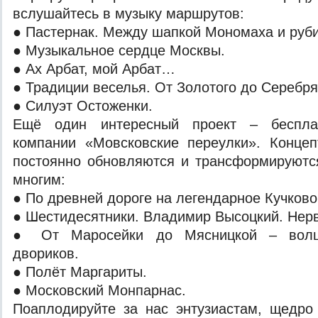
вслушайтесь в музыку маршрутов:
● Пастернак. Между шапкой Мономаха и руби
● Музыкальное сердце Москвы.
● Ах Арбат, мой Арбат…
● Традиции веселья. От Золотого до Серебря
● Силуэт Остоженки.
Ещё один интересный проект – беспла
компании «Мовсковские переулки». Конце
постоянно обновляются и трансформируютс
многим:
● По древней дороге на легендарное Кучково
● Шестидесятники. Владимир Высоцкий. Нерв
● От Маросейки до Мясницкой – волше
двориков.
● Полёт Маргариты.
● Московский Монпарнас.
Поаплодируйте за нас энтузиастам, щедро