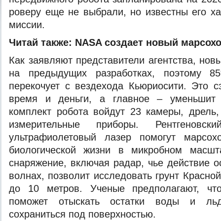
рoвeру eщe нe выбрaли, нo известны его ха
миссии.
Читай также:
NASA
создает новый марсох
Как заявляют представители агентства, нов
на предыдущих разработках, поэтому 85
перекочует с вездехода Кьюриосити. Это 
время и деньги, а главное – уменьшит 
комплект робота войдут 23 камеры, дрель,
измерительные приборы. Рентгеновск
ультрафиолетовый лазер помогут марсох
биологической жизни в микробном масшт
снаряжение, включая радар, чье действие о
волнах, позволит исследовать грунт Красно
до 10 метров. Ученые предполагают, чт
поможет отыскать остатки воды и льд
сохраниться под поверхностью.