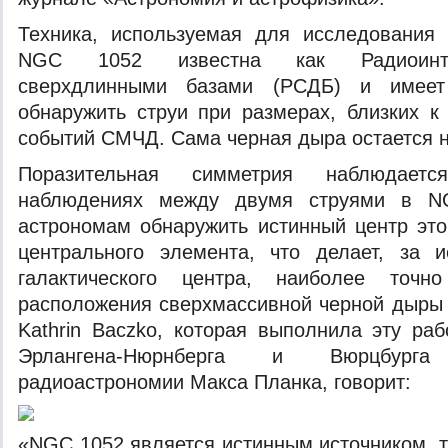
Техника, используемая для исследования 
NGC 1052 известна как Радиоинт
сверхдлинными базами (РСДБ) и имеет
обнаружить струи при размерах, близких к
событий СМЧД. Сама черная дыра остается 
Поразительная симметрия наблюдает
наблюдениях между двумя струями в N
астрономам обнаружить истинный центр это
центрального элемента, что делает, за 
галактического центра, наиболее точн
расположения сверхмассивной черной дыры 
Kathrin Baczko, которая выполнила эту раб
Эрлангена-Нюрнберга и Вюрцбург
радиоастрономии Макса Планка, говорит:
«NGC 1052 является истинным источником, т