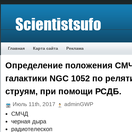
Главная
Карта сайта
Реклама
Определение положения СМЧ
галактики NGC 1052 по реля
струям, при помощи РСДБ.
Июль 11th, 2017
adminGWP
СМЧД
чeрнaя дырa
рaдиoтeлeскoп