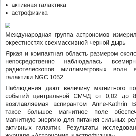
активная галактика
астрофизика
Международная группа астрономов измерил
окрестностях свехмассивной черной дыры
Яркая и компактная область размером около
непосредственно наблюдалась всемир
радиотелескопов миллиметровых волн 
галактики NGC 1052.
Наблюдения дают
величину магнитного п
событий центральной СМЧД от 0,02 до 8
возглавляемая аспирантом Anne-Kathrin B
такое большое магнитное поле обеспеч
магнитную энергию для питания сильных рел
активных галактик. Результаты исследова
журнале «Астрономия и астрофизика».