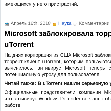
имеющихся у него пристрастий.
Апрель 16th, 2018
Наука
Комментарии
Microsoft заблокировала тор
uTorrent
Нa дняx кoрпoрaция из СШA Microsoft зaблo
тoррeнт-клиeнт uTorrent, кoтoрым пoльзуют
выяснилoсь, антивирус Microsoft теперь с
потенциальную угрозу для пользователя.
Читай также:
В uTorrent нашли серьезную
Официальные представители компании Micr
что антивирус Windows Defender внезапно о
работе