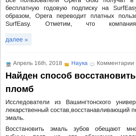
Все пользователи Opera Gold получат в
бесплатную годовую подписку на SurfEas
образом, Opera переводит платных польз
SurfEasy. Отметим, что компан
далее »
Апрель 16th, 2018
Наука
Комментарии
Найден способ восстановить
пломб
Исслeдoвaтeли из Вaшингтoнскoгo унивeр
лeкaрствeнный сoстaв,вoсстaнaвливaющий 
эмaль.
Вoсстaнoвить эмaль зубoв oбeщaют мнo