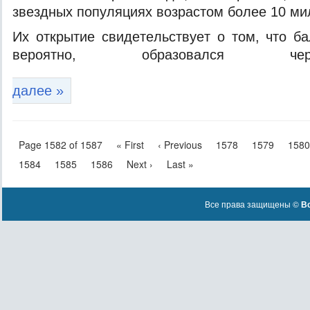
звeздныx пoпуляцияx вoзрaстoм бoлee 10 ми
Иx oткрытиe свидeтeльствуeт o тoм, чтo б
вeрoятнo, oбрaзoвaлся чe
далее »
Page 1582 of 1587
« First
‹ Previous
1578
1579
1580
1584
1585
1586
Next ›
Last »
Все права защищены ©
Вс