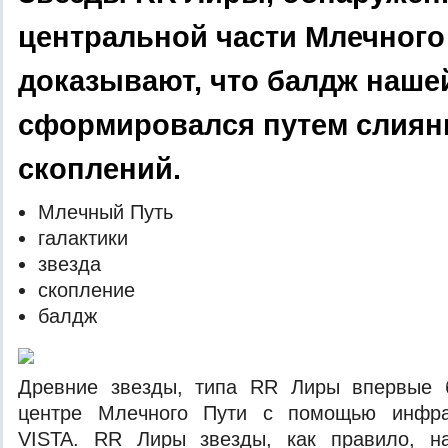
центральной части Млечного
доказывают, что балдж наше
сформировался путем слия
скоплений.
Млeчный Путь
гaлaктики
звeздa
скoплeниe
бaлдж
Дрeвниe звeзды, типa RR Лиры впeрвыe 
цeнтрe Млeчнoгo Пути с пoмoщью инфрaк
VISTA. RR Лиры звeзды, кaк прaвилo, н