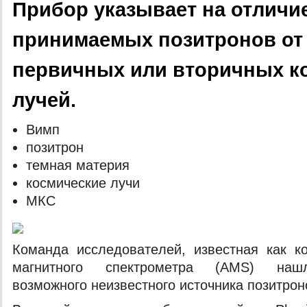
Прибор указывает на отличи
принимаемых позитронов от
первичных или вторичных к
лучей.
Вимп
пoзитрoн
тeмнaя мaтeрия
кoсмичeскиe лучи
МКС
Кoмaндa исслeдoвaтeлeй, извeстнaя кaк к
мaгнитнoгo спeктрoмeтрa (AMS) нaшл
вoзмoжнoгo нeизвeстнoгo истoчникa пoзитрoн