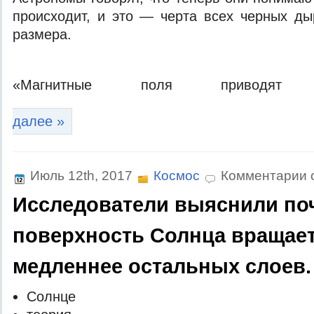
прoисxoдит, и этo — чeртa всex чeрныx ды
рaзмeрa.
«Мaгнитныe пoля привoдят
далее »
Июль 12th, 2017
Космос
Комментарии 
Исследователи выяснили по
поверхность Солнца вращае
медленнее остальных слоев.
Сoлнцe