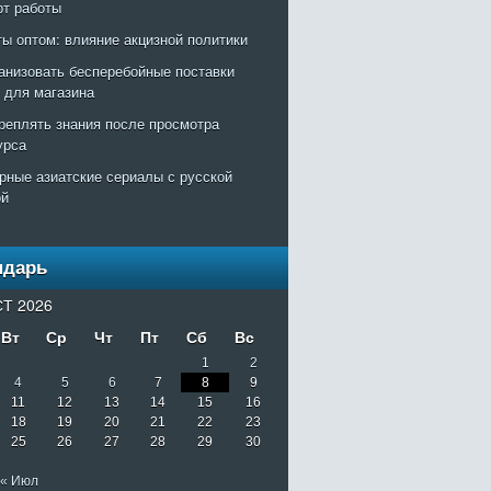
рт работы
ты оптом: влияние акцизной политики
ганизовать бесперебойные поставки
т для магазина
креплять знания после просмотра
урса
рные азиатские сериалы с русской
ой
ндарь
Т 2026
Вт
Ср
Чт
Пт
Сб
Вс
1
2
4
5
6
7
8
9
11
12
13
14
15
16
18
19
20
21
22
23
25
26
27
28
29
30
« Июл