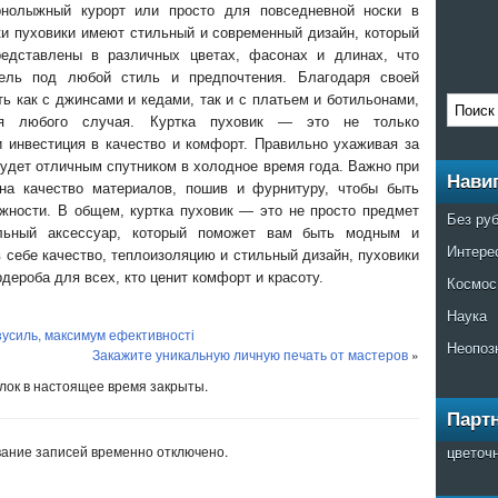
рнолыжный курорт или просто для повседневной носки в
тки пуховики имеют стильный и современный дизайн, который
едставлены в различных цветах, фасонах и длинах, что
ель под любой стиль и предпочтения. Благодаря своей
ь как с джинсами и кедами, так и с платьем и ботильонами,
ля любого случая. Куртка пуховик — это не только
 инвестиция в качество и комфорт. Правильно ухаживая за
будет отличным спутником в холодное время года. Важно при
Нави
на качество материалов, пошив и фурнитуру, чтобы быть
жности. В общем, куртка пуховик — это не просто предмет
Без ру
альный аксессуар, который поможет вам быть модным и
Интере
 себе качество, теплоизоляцию и стильный дизайн, пуховики
ероба для всех, кто ценит комфорт и красоту.
Космос
Наука
 зусиль, максимум ефективності
Неопоз
Закажите уникальную личную печать от мастеров
»
ок в настоящее время закрыты.
Парт
ание записей временно отключено.
цветоч