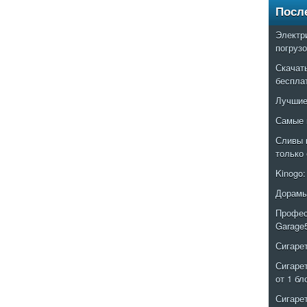
Посл
Электр
погруз
Скачат
беспла
Лучшие
Самые 
Сливы 
только
Kinogo
Дорамы
Профес
Garage
Сигаре
Сигаре
от 1 бл
Сигаре