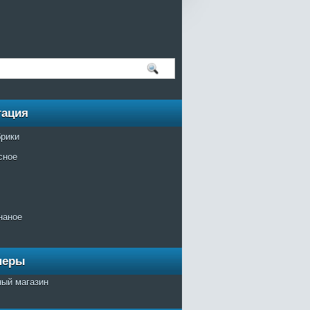
гация
брики
сное
наное
неры
ный магазин