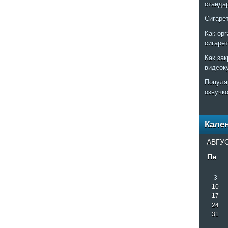
станда
Сигаре
Как ор
сигаре
Как за
видеок
Популя
озвучк
Кале
АВГУС
Пн
3
10
17
24
31