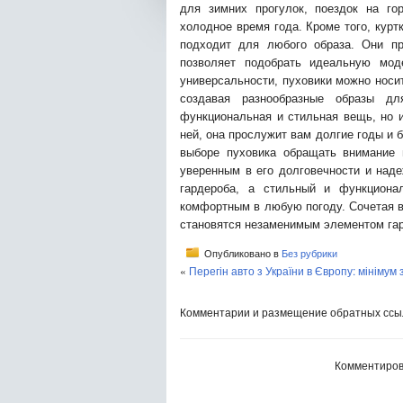
для зимних прогулок, поездок на го
холодное время года. Кроме того, кур
подходит для любого образа. Они пр
позволяет подобрать идеальную мод
универсальности, пуховики можно носит
создавая разнообразные образы д
функциональная и стильная вещь, но и
ней, она прослужит вам долгие годы и 
выборе пуховика обращать внимание 
уверенным в его долговечности и наде
гардероба, а стильный и функцион
комфортным в любую погоду. Сочетая в
становятся незаменимым элементом гард
Опубликовано в
Без рубрики
«
Перегін авто з України в Європу: мінімум
Комментарии и размещение обратных ссыл
Комментиров