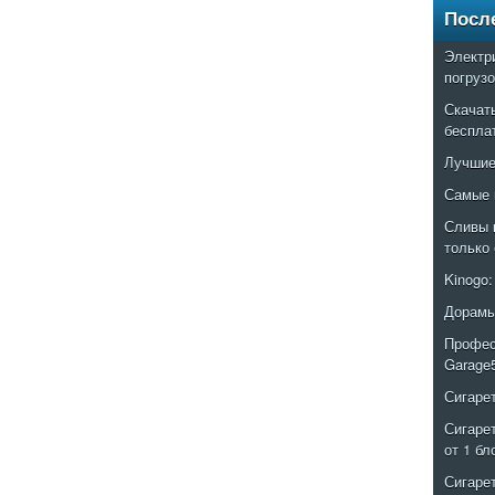
Посл
Электр
погруз
Скачат
беспла
Лучшие
Самые 
Сливы 
только
Kinogo
Дорамы
Профес
Garage
Сигаре
Сигаре
от 1 бл
Сигаре