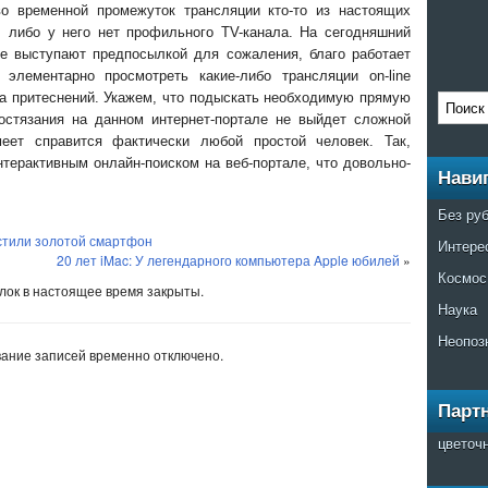
во временной промежуток трансляции кто-то из настоящих
, либо у него нет профильного TV-канала. На сегодняшний
е выступают предпосылкой для сожаления, благо работает
 элементарно просмотреть какие-либо трансляции on-line
да притеснений. Укажем, что подыскать необходимую прямую
состязания на данном интернет-портале не выйдет сложной
еет справится фактически любой простой человек. Так,
нтерактивным онлайн-поиском на веб-портале, что довольно-
Нави
Без ру
устили золотой смартфон
Интере
20 лет iMac: У легендарного компьютера Apple юбилей
»
Космос
ок в настоящее время закрыты.
Наука
Неопоз
ание записей временно отключено.
Парт
цветоч