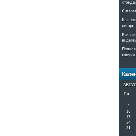
станда
Сигаре
Как ор
сигаре
Как за
видеок
Популя
озвучк
Кале
АВГУС
Пн
3
10
17
24
31