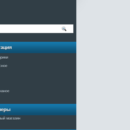
гация
брики
сное
наное
неры
ный магазин