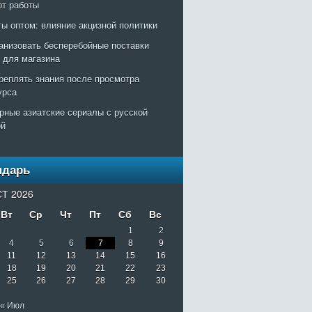
рт работы
ты оптом: влияние акцизной политики
ганизовать бесперебойные поставки
т для магазина
креплять знания после просмотра
урса
рные азиатские сериалы с русской
ой
ндарь
Т 2026
Вт
Ср
Чт
Пт
Сб
Вс
1
2
4
5
6
7
8
9
11
12
13
14
15
16
18
19
20
21
22
23
25
26
27
28
29
30
« Июл