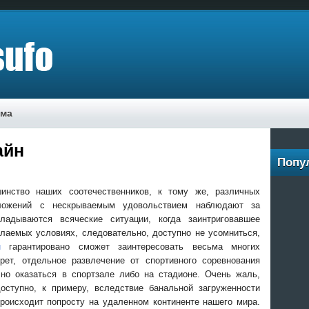
ама
айн
Попу
инство наших соотечественников, к тому же, различных
ложений с нескрываемым удовольствием наблюдают за
ладываются всяческие ситуации, когда заинтриговавшее
лаемых условиях, следовательно, доступно не усомниться,
н
гарантировано сможет заинтересовать весьма многих
рет, отдельное развлечение от спортивного соревнования
чно оказаться в спортзале либо на стадионе. Очень жаль,
оступно, к примеру, вследствие банальной загруженности
происходит попросту на удаленном континенте нашего мира.