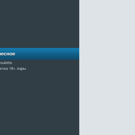
ресное
oulette
летка 18+ пары