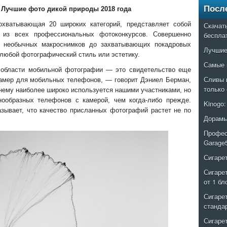
Посл
:
Лучшие фото дикой природы 2018 года
охватывающая 20 широких категорий, представляет собой
Скачат
 из всех профессиональных фотоконкурсов. Совершенно
беспла
т необычных макроснимков до захватывающих покадровых
Лучшие
 любой фотографический стиль или эстетику.
Самые 
в области мобильной фотографии — это свидетельство еще
Сливы 
камер для мобильных телефонов, — говорит Дэниел Берман,
только
жнему наиболее широко используется нашими участниками, но
ообразных телефонов с камерой, чем когда-либо прежде.
Kinogo
зывает, что качество присланных фотографий растет не по
Дорамы
Профес
Garage
Сигаре
Сигаре
от 1 бл
Сигаре
станда
Сигаре