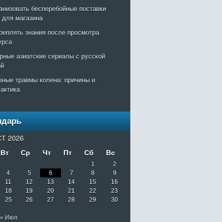
ганизовать бесперебойные поставки
т для магазина
креплять знания после просмотра
урса
рные азиатские сериалы с русской
ой
вные травмы колена: причины и
актика
ндарь
Т 2026
Вт
Ср
Чт
Пт
Сб
Вс
1
2
4
5
6
7
8
9
11
12
13
14
15
16
18
19
20
21
22
23
25
26
27
28
29
30
« Июл