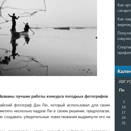
Как ор
сигаре
Как за
видеок
Популя
озвучк
Спорти
профил
Кале
АВГУС
Пн
 Названы лучшие работы конкурса погодных фотографов
3
тайский фотограф Дэн Лю, который использовал для своих
10
тметило несколько кадров Лю в своем решении, предполагая,
17
ие создавать убедительные повествования выдвинули его на
24
31