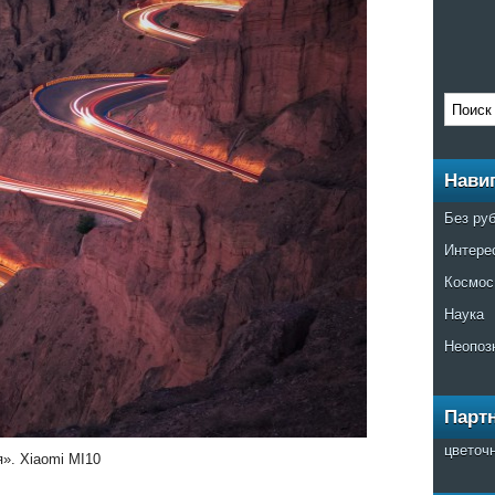
Нави
Без ру
Интере
Космос
Наука
Неопоз
Парт
цветоч
». Xiaomi MI10