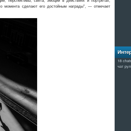
ии, перспективы, света, эмоций в действиях и портретах;
о момента сделают его достойным награды", — отмечает
Инте
18 chatr
чат ру