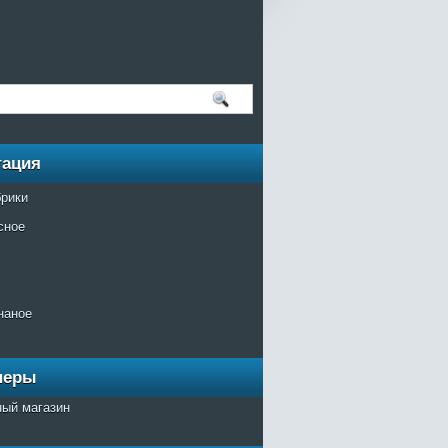
гация
брики
сное
наное
неры
ный магазин