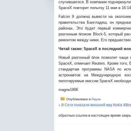
случившегося. В компании подчеркнули,
SpaceX повторит попытку 11 мая в 16:14
Falcon 9 должна вывести на околозе
правительства Бангладеш, он предназ
районах. Это будет первый коммерче
разгонным блоком Block-5, который ра
ремонтом между ними. Его предшествен
Читай также:
SpaceX в последний мом
Новый разгонный блок позволит чаще п
SpaceX, отмечает Reuters. Кроме того, 
стандартам программы NASA по испо
астронавтов на Международную кос
пилотируемые миссии SpaceX необходи
magne1906
Опубликовано в
Наука
«
В Сети показали внешний вид Nokia X
Bo
обратных ссылок в настоящее время закр