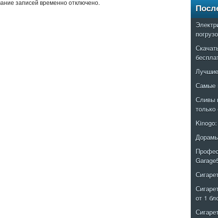
ание записей временно отключено.
Посл
Электр
погруз
Скачат
беспла
Лучшие
Самые 
Сливы 
только
Kinogo
Дорамы
Профес
Garage
Сигаре
Сигаре
от 1 бл
Сигаре