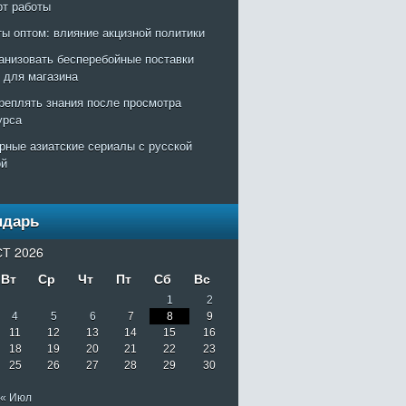
рт работы
ты оптом: влияние акцизной политики
ганизовать бесперебойные поставки
т для магазина
креплять знания после просмотра
урса
рные азиатские сериалы с русской
ой
ндарь
Т 2026
Вт
Ср
Чт
Пт
Сб
Вс
1
2
4
5
6
7
8
9
11
12
13
14
15
16
18
19
20
21
22
23
25
26
27
28
29
30
« Июл