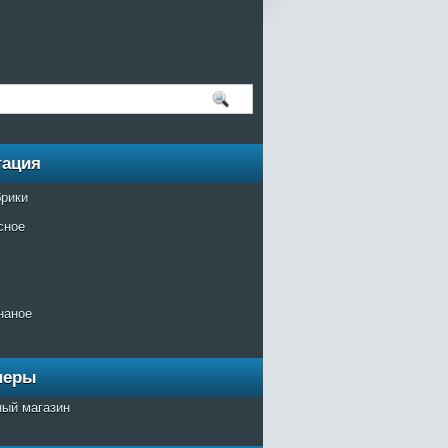
гация
брики
сное
наное
неры
ный магазин