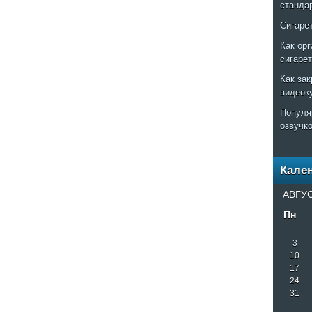
станда
Сигаре
Как ор
сигаре
Как за
видеок
Популя
озвучк
Кале
АВГУС
Пн
3
10
17
24
31