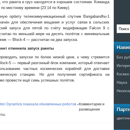
 что ракета и груз находятся в хорошем состоянии. Команда
 по местному времени (23:14 по Киеву).
мную орбиту телекоммуникационный спутник Bangabandhu-1
начен для обеспечения вещания и услуг связи в сельских
ский запуск для пятой по счёту модификации Falcon 9 с
ссчитан по меньшей мере на десять полётов с минимальным
ник — Block-4 — рассчитан на два запуска.
Нави
ент отменила запуск ракеты
Без ру
роводить запуски по более низкой цене, к чему стремится
Block-5 — первый разгонный блок компании, который отвечает
Интере
льзованию частных космических кораблей для доставки
Космос
мическую станцию. Но для получения сертификата на
мо провести ещё семь успешных полётов.
Наука
Неопоз
ston Dynamics показала обновленных роботов
»
Комментарии и
размещение
Парт
ыты.
цветоч