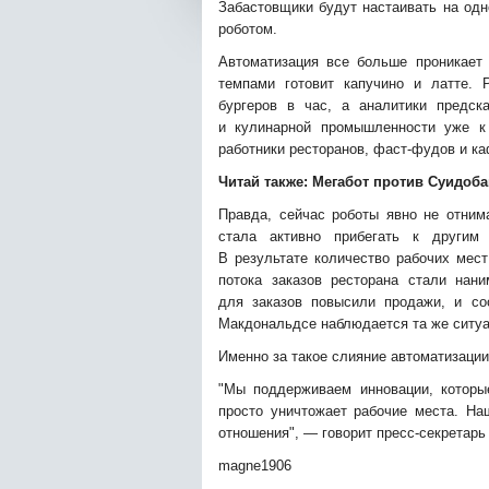
Забастовщики будут настаивать на одн
роботом.
Автоматизация все больше проникает
темпами готовит капучино и латте. 
бургеров в час, а аналитики предск
и кулинарной промышленности уже к 
работники ресторанов, фаст-фудов и ка
Читай также:
Мегабот против Суидоба
Правда, сейчас роботы явно не отни
стала активно прибегать к другим
В результате количество рабочих мест
потока заказов ресторана стали нан
для заказов повысили продажи, и со
Макдональдсе наблюдается та же ситуа
Именно за такое слияние автоматизации
"Мы поддерживаем инновации, которы
просто уничтожает рабочие места. На
отношения", — говорит пресс-секретар
magne1906