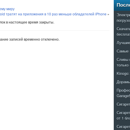
Посл
сему миру
oid тратят на приложения в 10 раз меньше обладателей iPhone
»
Электр
погруз
ок в настоящее время закрыты.
Скачат
беспла
ание записей временно отключено.
Лучшие
Самые 
Сливы 
только
Kinogo
Дорамы
Профес
Garage
Сигаре
Сигаре
от 1 бл
Сигаре