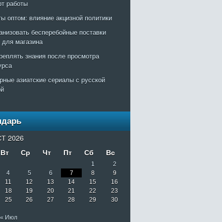
рт работы
ты оптом: влияние акцизной политики
ганизовать бесперебойные поставки
т для магазина
креплять знания после просмотра
урса
рные азиатские сериалы с русской
ой
ндарь
Т 2026
Вт
Ср
Чт
Пт
Сб
Вс
1
2
4
5
6
7
8
9
11
12
13
14
15
16
18
19
20
21
22
23
25
26
27
28
29
30
« Июл