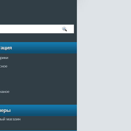
гация
брики
сное
наное
неры
ный магазин