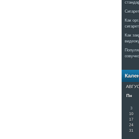
станда
Сигаре
Как ор
сигаре
Как за
видеок
Популя
озвучк
Кале
АВГУС
Пн
3
10
17
24
31