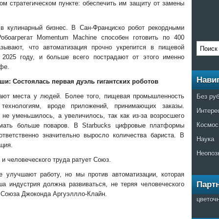
ом стратегическом пункте: обеспечить им защиту от замены
 в кулинарный бизнес. В Сан-Франциско робот рекордными
Робоагрегат Momentum Machine способен готовить по 400
азывают, что автоматизация прочно укрепится в пищевой
2025 году, и больше всего пострадают от этого именно
фе.
Нави
ши: Состоялась первая дуэль гигантских роботов
Без ру
мают места у людей. Более того, пищевая промышленность
 технологиям, вроде приложений, принимающих заказы.
Интере
 не уменьшилось, а увеличилось, так как из-за возросшего
Космос
имать больше поваров. В Starbucks цифровые платформы
ответственно значительно выросло количества бариста. В
Наука
ция.
Неопоз
 и человеческого труда ратует Союз.
е улучшают работу, но мы против автоматизации, которая
Парт
ша индустрия должна развиваться, не теряя человеческого
ь Союза Джоконда Аргуэллло-Клайн.
цветоч