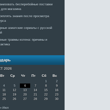
ганизовать бесперебойные поставки
т для магазина
креплять знания после просмотра
урса
рные азиатские сериалы с русской
ой
вные травмы колена: причины и
актика
ндарь
Т 2026
Вт
Ср
Чт
Пт
Сб
Вс
1
2
4
5
6
7
8
9
11
12
13
14
15
16
18
19
20
21
22
23
25
26
27
28
29
30
« Июл