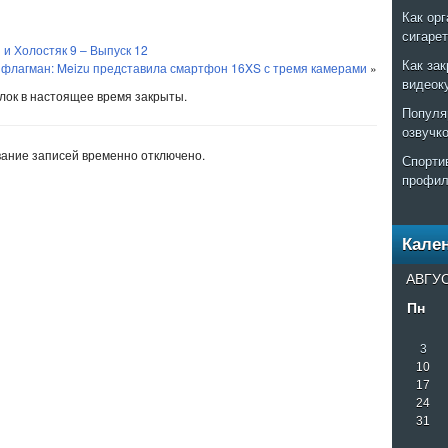
Как ор
сигаре
и Холостяк 9 – Выпуск 12
Как за
флагман: Meizu представила смартфон 16XS с тремя камерами
»
видеок
ок в настоящее время закрыты.
Популя
озвучк
ание записей временно отключено.
Спорти
профил
Кале
АВГУС
Пн
3
10
17
24
31