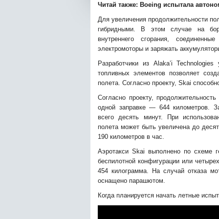
Читай также:
Boeing испытала автоно
Для увеличения продолжительности пол
гибридными. В этом случае на бор
внутреннего сгорания, соединенны
электромоторы и заряжать аккумулятор
Разработчики из Alaka’i Technologie
топливных элементов позволяет созд
полета. Согласно проекту, Skai способн
Согласно проекту, продолжительность 
одной заправке — 644 километров. З
всего десять минут. При использова
полета может быть увеличена до десят
190 километров в час.
Аэротакси Skai выполнено по схеме г
беспилотной конфигурации или четырех
454 килограмма. На случай отказа мо
оснащено парашютом.
Когда планируется начать летные испыта