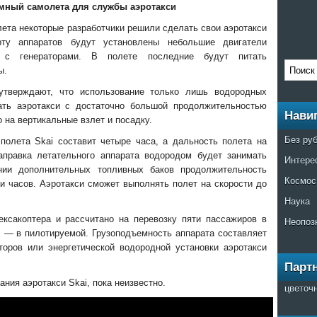
мный самолета для службы аэротакси
ета некоторые разработчики решили сделать свои аэротакси
ту аппаратов будут установлены небольшие двигатели
е с генераторами. В полете последние будут питать
ы.
s утверждают, что использование только лишь водородных
ать аэротакси с достаточно большой продолжительностью
Нави
о на вертикальные взлет и посадку.
Без ру
полета Skai составит четыре часа, а дальность полета на
аправка летательного аппарата водородом будет занимать
Интере
нии дополнительных топливных баков продолжительность
Космос
и часов. Аэротакси сможет выполнять полет на скорости до
Наука
ексакоптера и рассчитано на перевозку пяти пассажиров в
Неопоз
 — в пилотируемой. Грузоподъемность аппарата составляет
торов или энергетической водородной установки аэротакси
Парт
ния аэротакси Skai, пока неизвестно.
цветоч