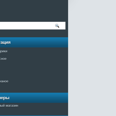
гация
брики
сное
наное
неры
ный магазин