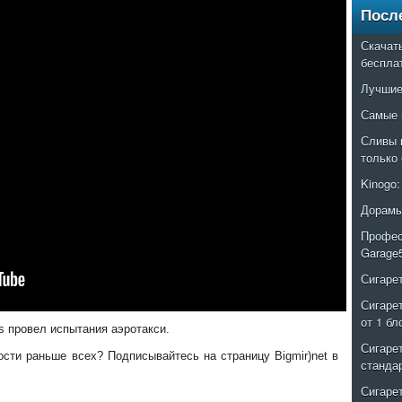
Посл
Скачат
беспла
Лучшие
Самые 
Сливы 
только
Kinogo
Дорамы
Профес
Garage
Сигаре
Сигаре
от 1 бл
s провел испытания аэротакси.
Сигаре
ости раньше всех? Подписывайтесь на страницу Bigmir)net в
станда
Сигаре