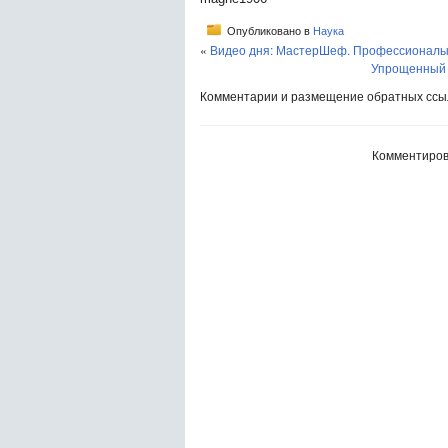
Опубликовано в
Наука
«
Видео дня: МастерШеф. Профессионалы 
Упрощенный 
Комментарии и размещение обратных ссыл
Комментиров