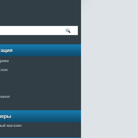
гация
брики
сное
наное
неры
ный магазин