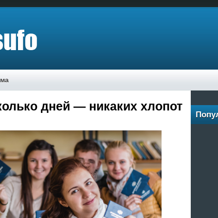
ама
колько дней — никаких хлопот
Попу