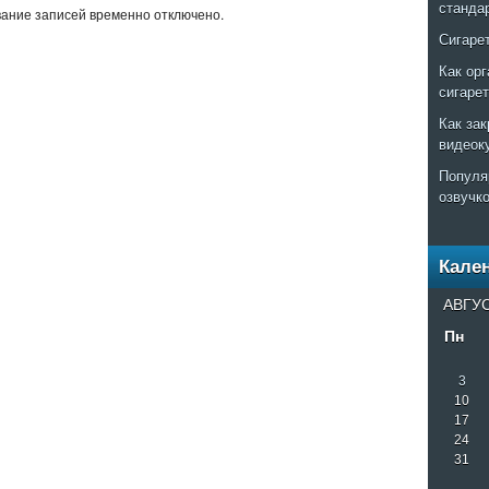
станда
ание записей временно отключено.
Сигаре
Как ор
сигаре
Как за
видеок
Популя
озвучк
Кале
АВГУС
Пн
3
10
17
24
31