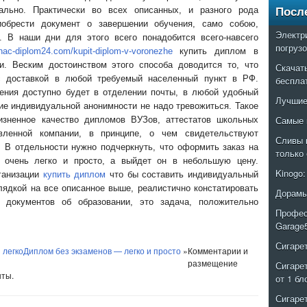
ально. Практически во всех описанных, и разного рода
Посл
иобрести документ о завершении обучения, само собою,
Электр
а. В наши дни для этого всего понадобится всего-навсего
погруз
znac-diplom24.com/kupit-diplom-v-voronezhe
купить диплом в
и. Веским достоинством этого способа доводится то, что
Скачат
с доставкой в любой требуемый населенный пункт в РФ.
беспла
ения доступно будет в отделении почты, в любой удобный
Лучшие
ие индивидуальной анонимности не надо тревожиться. Такое
Самые 
ризненное качество дипломов ВУЗов, аттестатов школьных
явленной компании, в принципе, о чем свидетельствуют
Сливы 
 В отдельности нужно подчеркнуть, что оформить заказ на
только
 очень легко и просто, а выйдет он в небольшую цену.
Kinogo
рганизации
купить диплом
что бы составить индивидуальный
глядкой на все описанное выше, реалистично констатировать
Дорамы
 документов об образовании, это задача, положительно
Профес
Garage
Сигаре
 легко
Диплом без экзаменов — легко и просто
»
Комментарии и
размещение
Сигаре
ыты.
от 1 бл
Сигаре