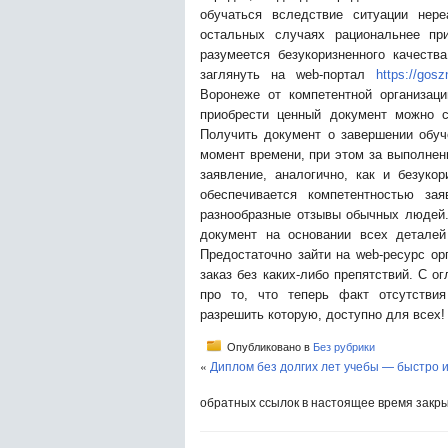
обучаться вследствие ситуации нере
остальных случаях рациональнее пр
разумеется безукоризненного качеств
заглянуть на web-портал
https://gos
Воронеже от компетентной организаци
приобрести ценный документ можно 
Получить документ о завершении обуч
момент времени, при этом за выполнен
заявление, аналогично, как и безуко
обеспечивается компетентностью за
разнообразные отзывы обычных людей.
документ на основании всех деталей
Предостаточно зайти на web-ресурс о
заказ без каких-либо препятствий. С о
про то, что теперь факт отсутствия
разрешить которую, доступно для всех!
Опубликовано в
Без рубрики
«
Диплом без долгих лет учебы — быстро и
обратных ссылок в настоящее время закр