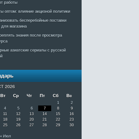
рт работы
ты оптом: влияние акцизной политики
ганизовать бесперебойные поставки
т для магазина
креплять знания после просмотра
урса
рные азиатские сериалы с русской
ой
ндарь
Т 2026
Вт
Ср
Чт
Пт
Сб
Вс
1
2
4
5
6
7
8
9
11
12
13
14
15
16
18
19
20
21
22
23
25
26
27
28
29
30
« Июл