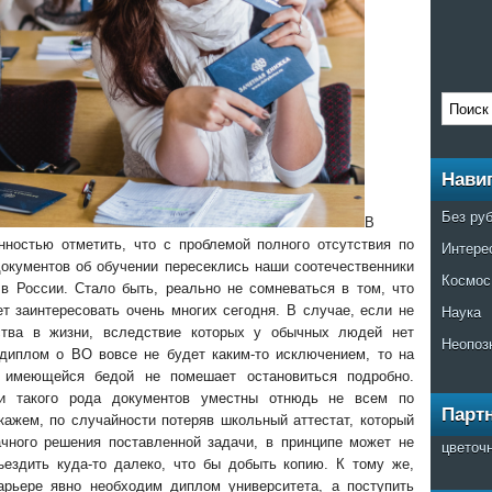
Нави
Без ру
В
нностью отметить, что с проблемой полного отсутствия по
Интере
окументов об обучении пересеклись наши соотечественники
Космос
в России. Стало быть, реально не сомневаться в том, что
Наука
 заинтересовать очень многих сегодня. В случае, если не
ства в жизни, вследствие которых у обычных людей нет
Неопоз
 диплом о ВО вовсе не будет каким-то исключением, то на
с имеющейся бедой не помешает остановиться подробно.
чи такого рода документов уместны отнюдь не всем по
Парт
ажем, по случайности потеряв школьный аттестат, который
чного решения поставленной задачи, в принципе может не
цветоч
ъездить куда-то далеко, что бы добыть копию. К тому же,
арьере явно необходим диплом университета, а поступить