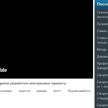
Посл
Скачат
беспла
Лучшие
Самые 
Сливы 
только
Kinogo
Дорамы
Профес
Garage
Сигаре
Сигаре
дронов разработали многоразовые парашюты.
от 1 бл
альные новости раньше всех? Подписывайтесь
Сигаре
станда
Сигаре