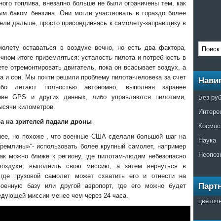
ого топлива, внезапно больше не были ограничены тем, как
ым баком бензина. Они могли участвовать в гораздо более
ели дальше, просто присоединяясь к самолету-заправщику в
олету оставаться в воздухе вечно, но есть два фактора,
чном итоге приземляться: усталость пилота и потребность в
те отремонтировать двигатель, пока он всасывает воздух, а
а и сон. Мы почти решили проблему пилота-человека за счет
Нави
ибо летают полностью автономно, выполняя заранее
Без ру
ове GPS и других данных, либо управляются пилотами,
ысячи километров.
Интере
ба на зрителей падали дроны
Космос
ее, но похоже , что военные США сделали большой шаг на
Наука
ремлины»“- использовать более крупный самолет, например
Неопоз
как можно ближе к региону, где пилотам-людям небезопасно
воздухе, выполнить свою миссию, а затем вернуться в
 где грузовой самолет может схватить его и отнести на
Парт
оенную базу или другой аэропорт, где его можно будет
едующей миссии менее чем через 24 часа.
цветоч