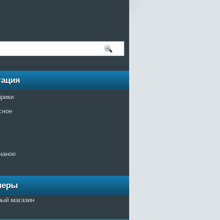
гация
брики
сное
наное
неры
ный магазин