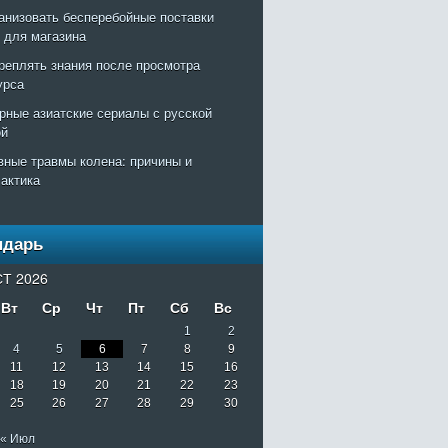
ганизовать бесперебойные поставки
т для магазина
креплять знания после просмотра
урса
рные азиатские сериалы с русской
ой
вные травмы колена: причины и
актика
ндарь
Т 2026
Вт
Ср
Чт
Пт
Сб
Вс
1
2
4
5
6
7
8
9
11
12
13
14
15
16
18
19
20
21
22
23
25
26
27
28
29
30
« Июл