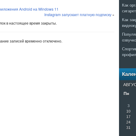
Как ор
риложения Android на Windows 11
сигаре
Instagram запускает платную подписку
»
Как за
ок в настоящее время закрыты.
видеок
Популя
озвучк
ание записей временно отключено.
Спорти
профил
Кале
АВГУС
Пн
3
10
17
24
31