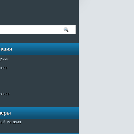
гация
брики
сное
наное
неры
ный магазин