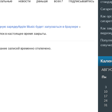
альные новости раньше всех? Подписывайтесь
станда
Сигаре
Как ор
сигаре
дную зарядку
Apple Music будет запускаться в браузере
»
Как за
видеок
ок в настоящее время закрыты.
Популя
озвучк
ание записей временно отключено.
Кале
АВГУС
Пн
3
10
17
24
31