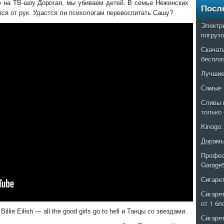
на ТВ-шоу Дорогая, мы убиваем детей. В семье Нежинских
Посл
ся от рук. Удастся ли психологам перевоспитать Сашу?
Электр
погруз
Скачат
беспла
Лучшие
Самые 
Сливы 
только
Kinogo
Дорамы
Профес
Garage
Сигаре
Сигаре
от 1 бл
ie Eilish — all the good girls go to hell и Танцы со звездами.
Сигаре