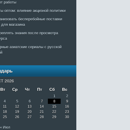
рт работы
ты оптом: влияние акцизной политики
ганизовать бесперебойные поставки
т для магазина
креплять знания после просмотра
урса
рные азиатские сериалы с русской
ой
ндарь
Т 2026
Вт
Ср
Чт
Пт
Сб
Вс
1
2
4
5
6
7
8
9
11
12
13
14
15
16
18
19
20
21
22
23
25
26
27
28
29
30
« Июл