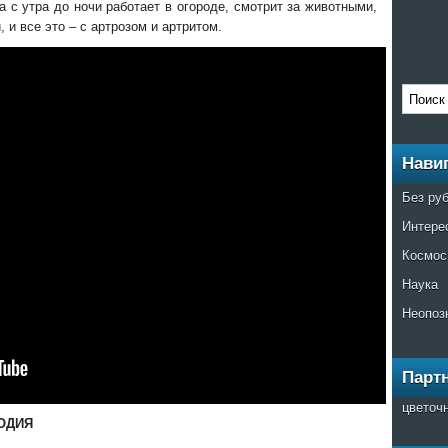
с утра до ночи работает в огороде, смотрит за животными,
 и все это – с артрозом и артритом.
Нави
Без ру
Интере
Космос
Наука
Неопоз
Парт
цветоч
ОДИЯ