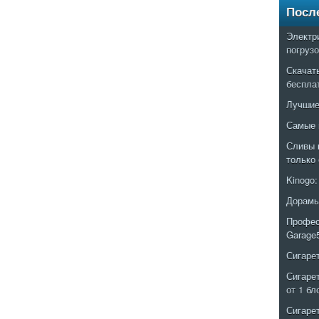
Посл
Электр
погруз
Скачат
беспла
Лучшие
Самые 
Сливы 
только
Kinogo
Дорамы
Профес
Garage
Сигаре
Сигаре
от 1 бл
Сигаре