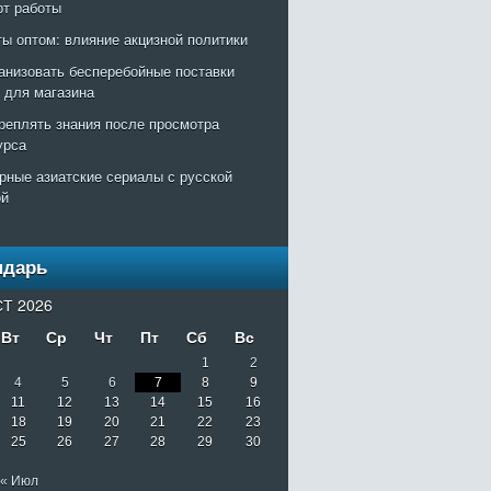
рт работы
ты оптом: влияние акцизной политики
ганизовать бесперебойные поставки
т для магазина
креплять знания после просмотра
урса
рные азиатские сериалы с русской
ой
ндарь
Т 2026
Вт
Ср
Чт
Пт
Сб
Вс
1
2
4
5
6
7
8
9
11
12
13
14
15
16
18
19
20
21
22
23
25
26
27
28
29
30
« Июл