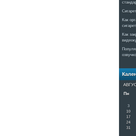
станда
Сигаре
Как ор
сигаре
Как за
видеок
Популя
озвучк
Кале
АВГУС
Пн
3
10
17
24
31