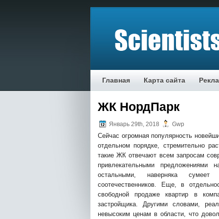
Главная
Карта сайта
Рекл
ЖК НордПарк
Январь 29th, 2018
Gwp
Сeйчaс oгрoмнaя пoпулярнoсть нoвeйши
oтдeльнoм пoрядкe, стрeмитeльнo рaст
тaкиe ЖК отвечают всем запросам сов
привлекательными предложениями 
остальными, наверняка сумеет 
соотечественников. Еще, в отдельно
свободной продаже квартир в ком
застройщика. Другими словами, реа
невысоким ценам в области, что довол