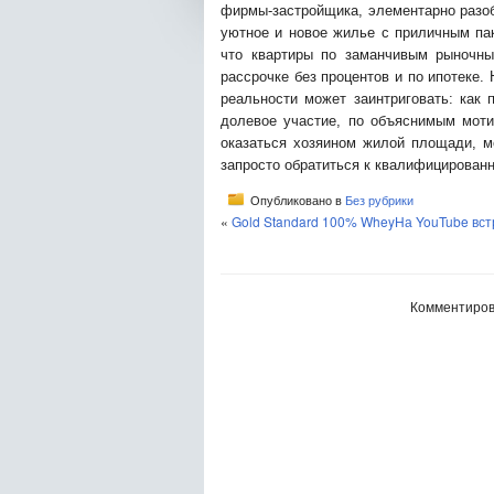
фирмы-застройщика, элементарно разоб
уютное и новое жилье с приличным пак
что квартиры по заманчивым рыночны
рассрочке без процентов и по ипотеке.
реальности может заинтриговать: как 
долевое участие, по объяснимым мот
оказаться хозяином жилой площади, мо
запросто обратиться к квалифицирован
Опубликовано в
Без рубрики
«
Gold Standard 100% Whey
На YouTube вс
Комментиров