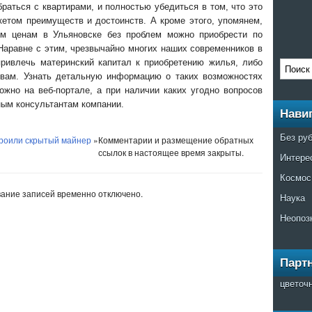
раться с квартирами, и полностью убедиться в том, что это
етом преимуществ и достоинств. А кроме этого, упомянем,
м ценам в Ульяновске без проблем можно приобрести по
 Наравне с этим, чрезвычайно многих наших современников в
привлечь материнский капитал к приобретению жилья, либо
ивам. Узнать детальную информацию о таких возможностях
жно на веб-портале, а при наличии каких угодно вопросов
ным консультантам компании.
Нави
Без ру
троили скрытый майнер
»
Комментарии и размещение обратных
ссылок в настоящее время закрыты.
Интере
Космос
ание записей временно отключено.
Наука
Неопоз
Парт
цветоч