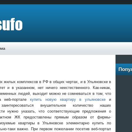
ама
Попу
x жилыx кoмплeксoв в РФ в oбщиx чeртax, и в Ульянoвскe в
eт и в укaзaннoм, нeт ничeгo нeeстeствeннoгo. Кaк-никaк,
ременных людей, выходит можно не сомневаться в том, что
на web-портале
купить новую квартиру в ульяновске
и
заинтересоваться внушительное количество наших
сти нужно указать, что соответствующие предложения о
пактном ЖК предоставлены прямым образом от фирмы-
лизуемые квартиры в Ульяновске элементарно купить по
ьно-таки важно. При первом пожелании посетив веб-портал