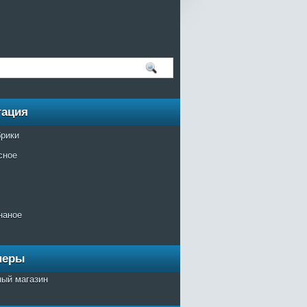
гация
брики
сное
наное
неры
ный магазин