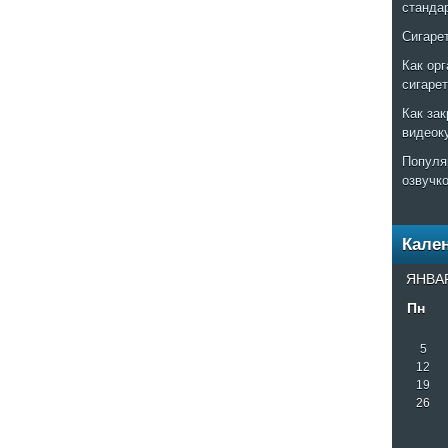
станда
Сигаре
Как ор
сигаре
Как за
видеок
Популя
озвучк
Кале
ЯНВАР
Пн
5
12
19
26