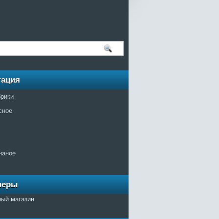
гация
брики
сное
наное
неры
ный магазин