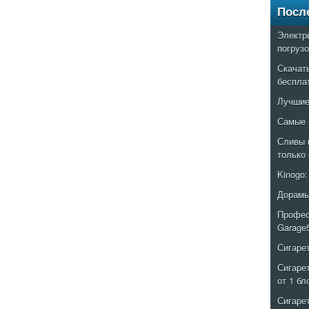
Посл
Электр
погруз
Скачат
беспла
Лучшие
Самые 
Сливы 
только
Kinogo
Дорамы
Профес
Garage
Сигаре
Сигаре
от 1 бл
Сигаре