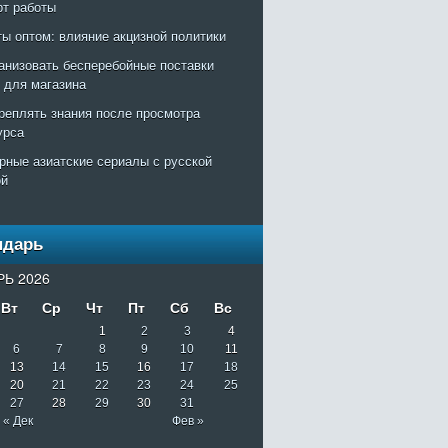
рт работы
ты оптом: влияние акцизной политики
ганизовать бесперебойные поставки
т для магазина
креплять знания после просмотра
урса
рные азиатские сериалы с русской
ой
ндарь
Ь 2026
Вт
Ср
Чт
Пт
Сб
Вс
1
2
3
4
6
7
8
9
10
11
13
14
15
16
17
18
20
21
22
23
24
25
27
28
29
30
31
« Дек
Фев »