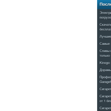
Посл
Электр
погруз
Скачат
беспла
Лучшие
Самые 
Сливы 
только
Kinogo
Дорамы
Профес
Garage
Сигаре
Сигаре
от 1 бл
Сигаре