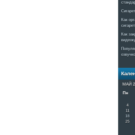
станда
Сигаре
Как ор
сигаре
Как за
видеок
Популя
озвучк
Кале
МАЙ 2
Пн
4
11
18
25