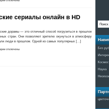
арии отключены
ские сериалы онлайн в HD
ские дорамы — это отличный способ погрузиться в прошлое
ичных стран. Они позволяют зрителю окунуться в атмосферу
Нави
шали люди в прошлом. Одной из самых популярных […]
Без ру
арии отключены
Интере
Космос
Наука
Неопоз
Парт
цветоч