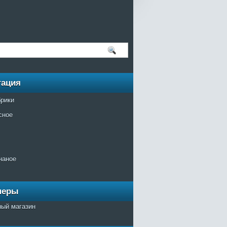
гация
брики
сное
наное
неры
ный магазин