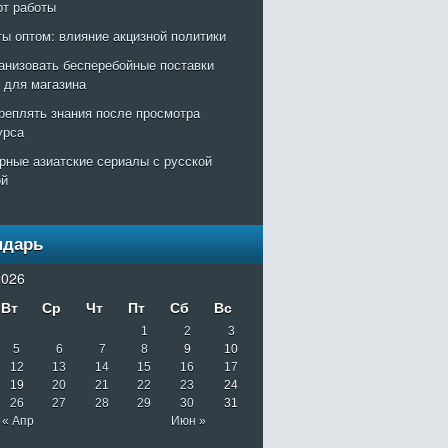
рт работы
ты оптом: влияние акцизной политики
ганизовать бесперебойные поставки
т для магазина
креплять знания после просмотра
урса
рные азиатские сериалы с русской
ой
ндарь
026
Вт
Ср
Чт
Пт
Сб
Вс
1
2
3
5
6
7
8
9
10
12
13
14
15
16
17
19
20
21
22
23
24
26
27
28
29
30
31
« Апр
Июн »