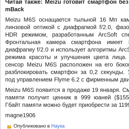
Читай также:
Meizu готовит смартфон бе
mBack
Meizu M6S оснащается тыльной 16 Мп ка
линзовой оптикой с диафрагмой f/2.0, фа
HDR режимом, разработанным ArcSoft сп
Фронтальная камера смартфона имеет 
диафрагму f/2.0 и использует алгоритмы Arc
режима красоты и улучшения цвета лица. 
сенсор Meizu M6S расположен на его боко
разблокировать смартфон за 0,2 секунды. 
под управлением Flyme 6.2 с фирменным дв
Meizu M6S появится в продаже 19 января. С
памяти получит ценник в 999 юаней ($155
Гбайт памяти можно будет приобрести за 119
magne1906
Опубликовано в
Наука