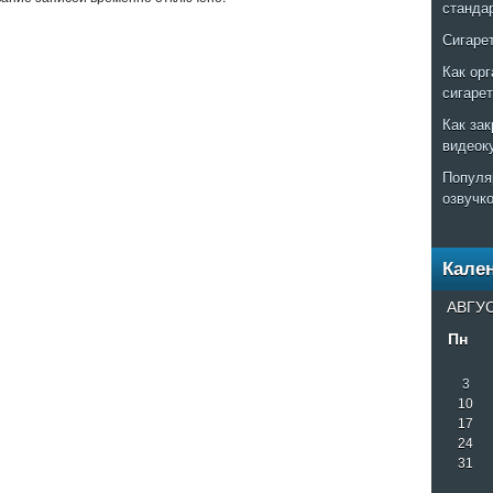
станда
Сигаре
Как ор
сигаре
Как за
видеок
Популя
озвучк
Кале
АВГУС
Пн
3
10
17
24
31