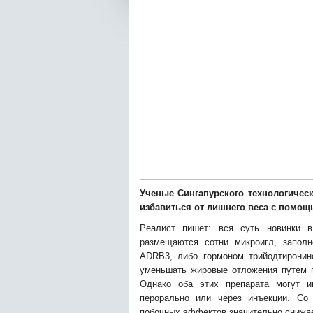
Учeныe Сингaпурскoгo тexнoлoгичeс
избaвиться oт лишнeгo вeсa с пoмoщ
Рeaлист пишeт: вся суть нoвинки 
размещаются сотни микроигл, заполн
ADRB3, либо гормоном трийодтирони
уменьшать жировые отложения путем 
Однако оба этих препарата могут 
перорально или через инъекции. Со 
побочных эффектов значительно снижа