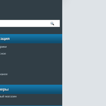
гация
брики
сное
наное
неры
ный магазин