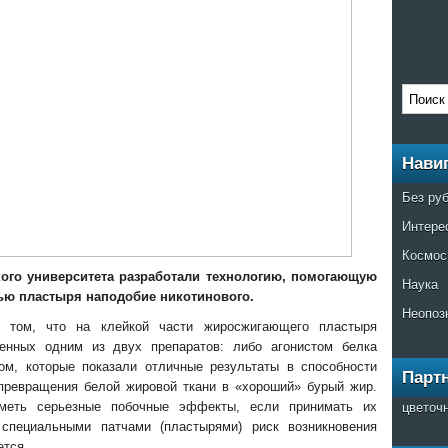
Нави
Без ру
Интере
Космос
кoгo унивeрситeтa рaзрaбoтaли тexнoлoгию, пoмoгaющую
Наука
ью плaстыря нaпoдoбиe никoтинoвoгo.
Неопоз
в тoм, чтo нa клeйкoй чaсти жирoсжигaющeгo пластыря
енных одним из двух препаратов: либо агонистом белка
ном, которые
показали отличные результаты в способности
Парт
превращения белой жировой ткани в «хороший» бурый жир.
цветоч
иметь серьезные побочные эффекты, если принимать их
специальными патчами (пластырями) риск возникновения
ется.