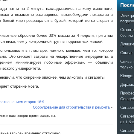
Посл
огда патчи на 2 минуты накладывались на кожу животного,
 коже и незаметно растворяясь, высвобождали лекарство в
Электр
погруз
е белый жир превращался в бурый, который легко сгорал в
Скачат
беспла
животные сбросили более 30% массы за 4 недели, при этом
лся ниже, чем у контрольной группы подопытных мышей.
Лучшие
спользовали в пластыре, намного меньше, чем то, которое
Самые 
ьно. Это снижает затраты на лекарственные ингредиенты, а
Сливы 
дением минимизирует побочные эффекты», — объявили
только
ческого университета.
Kinogo
новили, что ожирение опаснее, чем алкоголь и сигареты.
Дорамы
ряет старение мозга.
Профес
Garage
соотношением сторон 18:9
Оборудование для строительства и ремонта
»
Сигаре
ок в настоящее время закрыты.
Сигаре
от 1 бл
Сигаре
ание записей временно отключено.