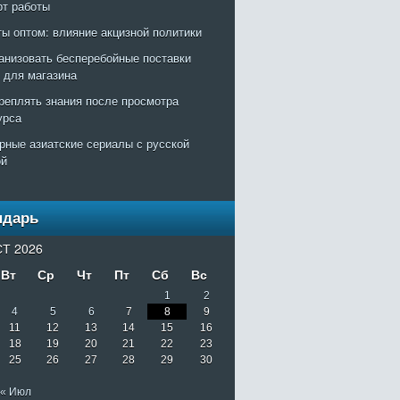
рт работы
ты оптом: влияние акцизной политики
ганизовать бесперебойные поставки
т для магазина
креплять знания после просмотра
урса
рные азиатские сериалы с русской
ой
ндарь
Т 2026
Вт
Ср
Чт
Пт
Сб
Вс
1
2
4
5
6
7
8
9
11
12
13
14
15
16
18
19
20
21
22
23
25
26
27
28
29
30
« Июл