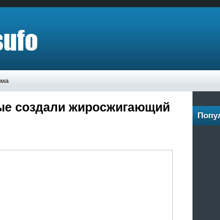
ама
ые создали жиросжигающий
Попу