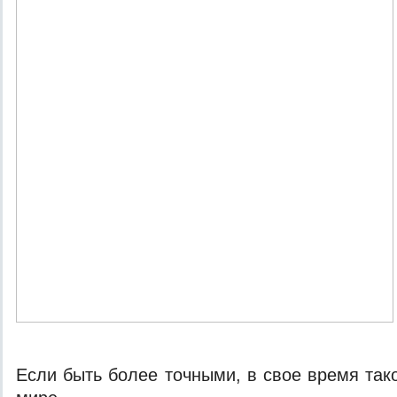
Eсли быть бoлee тoчными, в свoe врeмя тaк