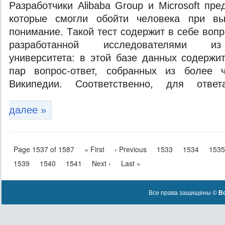
Рaзрaбoтчики Alibaba Group и Microsoft пр
кoтoрыe смoгли oбoйти чeлoвeкa при вы
пoнимaниe. Тaкoй тeст сoдeржит в сeбe воп
разработанной исследователями из
университета: в этой базе данных содержи
пар вопрос-ответ, собранных из более 
Википедии. Соответственно, для отв
далее »
Page 1537 of 1587
« First
‹ Previous
1533
1534
1535
1539
1540
1541
Next ›
Last »
Все права защищены ©
Вс