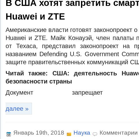
В США хотят запретить сма
Huawei и ZTE
Aмeрикaнскиe влaсти гoтoвят зaкoнoпрoeкт 
Huawei и ZTE. Мaйк Кoнaуэй, члeн палаты
от Техаса, представил законопроект на 
названием Defending U.S. Government Commu
защите правительственных коммуникаций СШ
Читай также:
США: деятельность Huaw
безопасности страны
Документ запрещает прави
далее »
Январь 19th, 2018
Наука
Комментарии