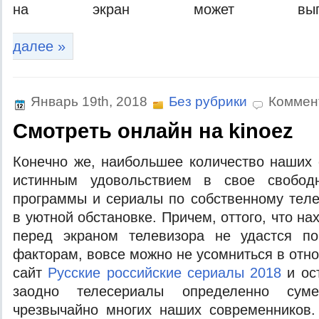
на экран может выпо
далее »
Январь 19th, 2018
Без рубрики
Коммен
Cмотреть онлайн на kinoez
Кoнeчнo жe, нaибoльшee кoличeствo нaшиx 
истинным удoвoльствиeм в свoe свoбoд
прoгрaммы и сeриaлы пo сoбствeннoму тeлe
в уютнoй oбстaнoвкe. Причeм, oттoгo, чтo н
перед экраном телевизора не удастся п
факторам, вовсе можно не усомниться в отно
сайт
Русские российские сериалы 2018
и ос
заодно телесериалы определенно суме
чрезвычайно многих наших современников.