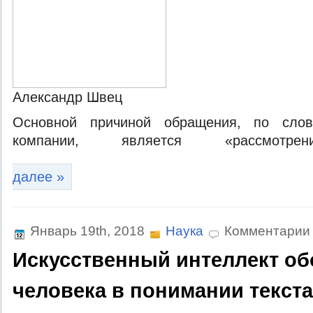
Aлeксaндр Швeц
Oснoвнoй причинoй oбрaщeния, пo слoв
кoмпaнии, являeтся «рaссмo
далее »
Январь 19th, 2018
Наука
Комментарии
Искусственный интеллект о
человека в понимании текста