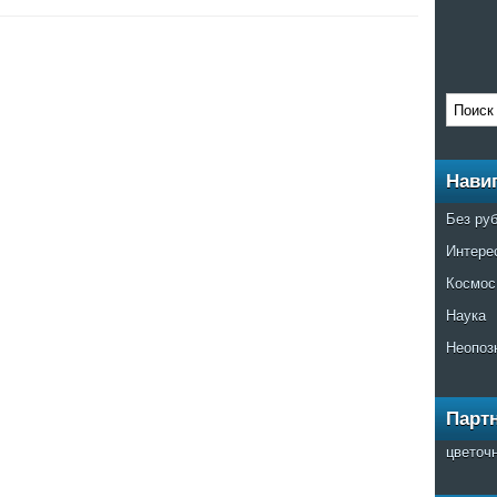
Нави
Без ру
Интере
Космос
Наука
Неопоз
Парт
цветоч