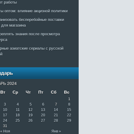
рт работы
ты оптом: влияние акцизной политики
ганизовать бесперебойные поставки
т для магазина
креплять знания после просмотра
урса
рные азиатские сериалы с русской
ой
ндарь
РЬ 2024
Вт
Ср
Чт
Пт
Сб
Вс
1
3
4
5
6
7
8
10
11
12
13
14
15
17
18
19
20
21
22
24
25
26
27
28
29
31
« Ноя
Янв »