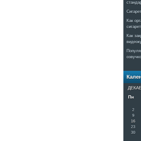
станда
Сигаре
Как ор
сигаре
Как за
видеок
Популя
озвучк
Кале
ДЕКАБ
Пн
2
9
16
23
30