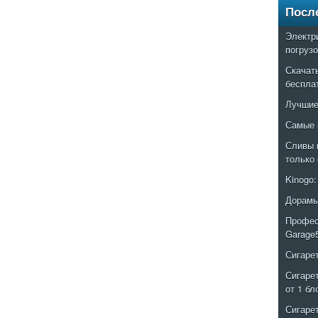
Посл
Электр
погруз
Скачат
беспла
Лучшие
Самые 
Сливы 
только
Kinogo
Дорамы
Профес
Garage
Сигаре
Сигаре
от 1 бл
Сигаре