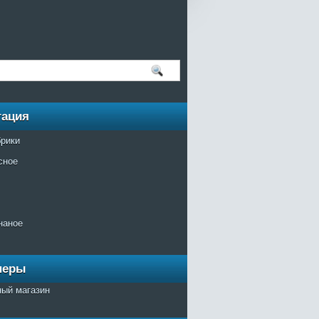
гация
брики
сное
наное
неры
ный магазин