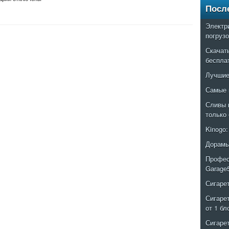
Посл
Электр
погруз
Скачат
беспла
Лучшие
Самые 
Сливы 
только
Kinogo
Дорамы
Профес
Garage
Сигаре
Сигаре
от 1 бл
Сигаре