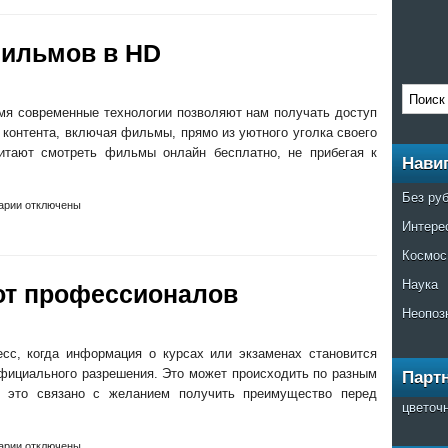
фильмов в HD
мя современные технологии позволяют нам получать доступ
 контента, включая фильмы, прямо из уютного уголка своего
итают смотреть фильмы онлайн бесплатно, не прибегая к
Нави
Без ру
арии отключены
Интере
Космос
Наука
от профессионалов
Неопоз
есс, когда информация о курсах или экзаменах становится
фициального разрешения. Это может происходить по разным
Парт
в это связано с желанием получить преимущество перед
цветоч
арии отключены