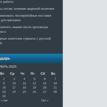
рт работы
ты оптом: влияние акцизной политики
ганизовать бесперебойные поставки
т для магазина
креплять знания после просмотра
урса
рные азиатские сериалы с русской
ой
ндарь
ЯБРЬ 2025
Вт
Ср
Чт
Пт
Сб
Вс
2
3
4
5
6
7
9
10
11
12
13
14
16
17
18
19
20
21
23
24
25
26
27
28
30
« Авг
Окт »