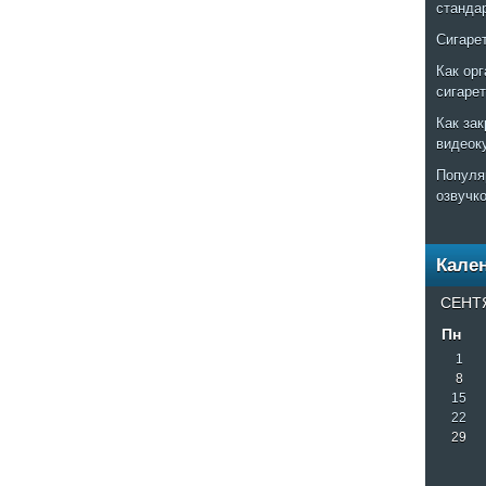
станда
Сигаре
Как ор
сигаре
Как за
видеок
Популя
озвучк
Кале
СЕНТ
Пн
1
8
15
22
29