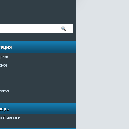
гация
брики
сное
наное
неры
ный магазин