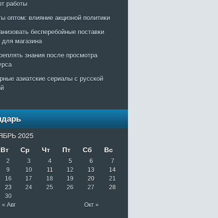
рт работы
ты оптом: влияние акцизной политики
ганизовать бесперебойные поставки
т для магазина
креплять знания после просмотра
урса
рные азиатские сериалы с русской
ой
ндарь
ЯБРЬ 2025
Вт
Ср
Чт
Пт
Сб
Вс
2
3
4
5
6
7
9
10
11
12
13
14
16
17
18
19
20
21
23
24
25
26
27
28
30
« Авг
Окт »