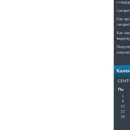
станда
Сигаре
Как ор
сигаре
Как за
видеок
Популя
озвучк
Кале
СЕНТ
Пн
1
8
15
22
29