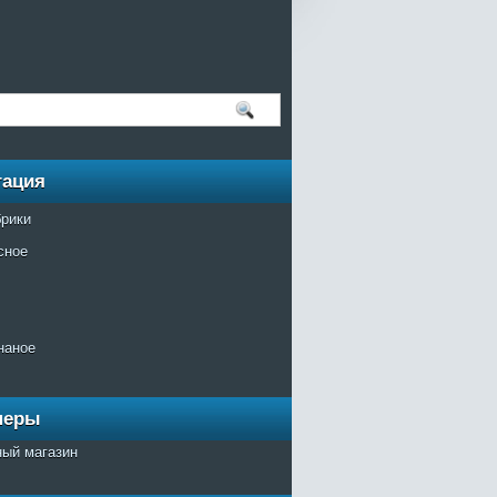
гация
брики
сное
наное
неры
ный магазин