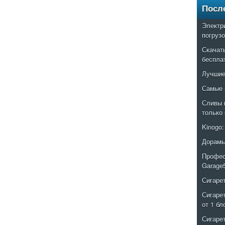
Посл
Электр
погруз
Скачат
беспла
Лучшие
Самые 
Сливы 
только
Kinogo
Дорамы
Профес
Garage
Сигаре
Сигаре
от 1 бл
Сигаре