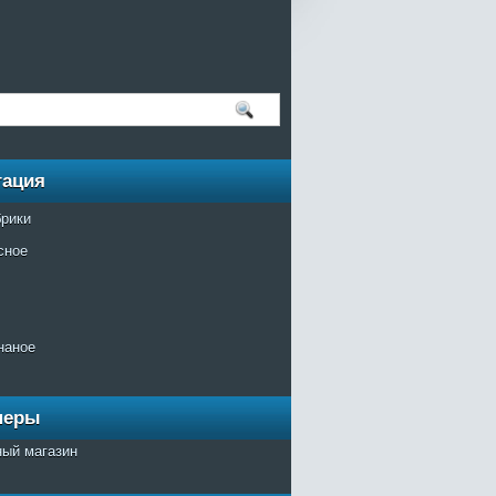
гация
брики
сное
наное
неры
ный магазин