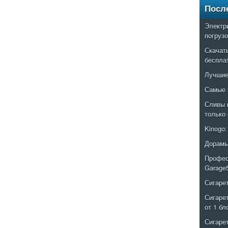
Посл
Электр
погруз
Скачат
беспла
Лучшие
Самые 
Сливы 
только
Kinogo
Дорамы
Профес
Garage
Сигаре
Сигаре
от 1 бл
Сигаре