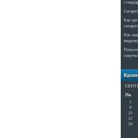
станда
Сигаре
Как ор
сигаре
Как за
видеок
Популя
озвучк
Кале
СЕНТ
Пн
1
8
15
22
29