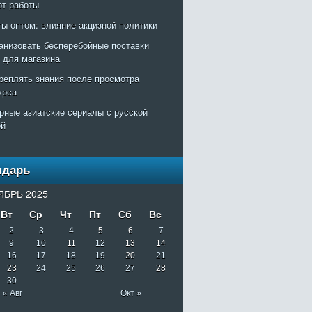
рт работы
ты оптом: влияние акцизной политики
ганизовать бесперебойные поставки
т для магазина
креплять знания после просмотра
урса
рные азиатские сериалы с русской
ой
ндарь
ЯБРЬ 2025
Вт
Ср
Чт
Пт
Сб
Вс
2
3
4
5
6
7
9
10
11
12
13
14
16
17
18
19
20
21
23
24
25
26
27
28
30
« Авг
Окт »