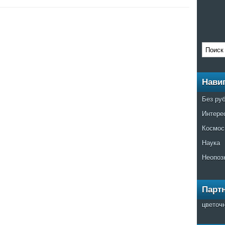
Нави
Без ру
Интере
Космос
Наука
Неопоз
Парт
цветоч